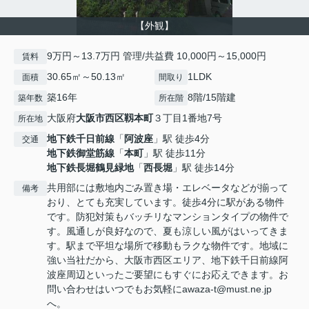
【外観】
9万円～13.7万円 管理/共益費 10,000円～15,000円
賃料
30.65㎡～50.13㎡
1LDK
面積
間取り
築16年
8階/15階建
築年数
所在階
大阪府
大阪市西区
靱本町
３丁目1番地7号
所在地
地下鉄千日前線
「
阿波座
」駅 徒歩4分
交通
地下鉄御堂筋線
「
本町
」駅 徒歩11分
地下鉄長堀鶴見緑地
「
西長堀
」駅 徒歩14分
共用部には敷地内ごみ置き場・エレベータなどが揃って
備考
おり、とても充実しています。徒歩4分に駅がある物件
です。防犯対策もバッチリなマンションタイプの物件で
す。風通しが良好なので、夏も涼しい風がはいってきま
す。駅まで平坦な場所で移動もラクな物件です。地域に
強い当社だから、大阪市西区エリア、地下鉄千日前線阿
波座周辺といったご要望にもすぐにお応えできます。お
問い合わせはいつでもお気軽にawaza-t@must.ne.jp
へ。