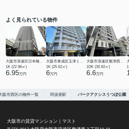
よく見られている物件
大阪市浪速区日本橋東３丁目
大阪市東成区玉津１丁目
大阪市浪速区敷津西１丁目
1K (22.96㎡)
1K (25.62㎡)
1DK (30.92㎡)
1
6.95
6
6.6
万円
万円
万円
大阪市西区の物件一覧
阿波座駅
パークアクシスうつぼ公園
大阪市の賃貸マンション｜マスト