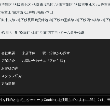
市浪速区
大阪市北区
大阪市福島区
大阪市港区
大阪市東成区
大阪市
海老江
敷津西
江戸堀
福島
本田
下鉄中央線
地下鉄長堀鶴見緑地
地下鉄御堂筋線
地下鉄四つ橋線
地下
桜川
九条
松屋町
本町
谷町四丁目
ドーム前千代崎
会社概要
来店予約
駅・沿線から探す
8
店舗紹介
お問い合わせ
エリアから探す
お客様の声
スタッフ紹介
更新情報
を目的として、クッキー（Cookie）を使用しています。
詳しくは、
(c)株式会社マスト ミニミニFC大国町店 All Rights Reserved.