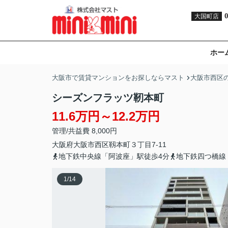
大国町店
ホー
大阪市で賃貸マンションをお探しならマスト
大阪市西区
シーズンフラッツ靭本町
11.6万円～12.2万円
管理/共益費 8,000円
大阪府
大阪市西区
靱本町
３丁目7-11
地下鉄中央線「阿波座」駅徒歩4分
地下鉄四つ橋線
1
/
14