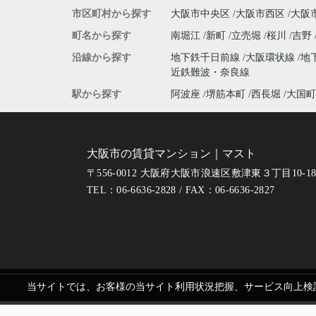
市区町村から探す
大阪市中央区
大阪市西区
大阪
町名から探す
南堀江
新町
立売堀
桜川
吉野
沿線から探す
地下鉄千日前線
大阪環状線
地
近鉄難波・奈良線
駅から探す
阿波座
堺筋本町
西長堀
大国町
大阪市の賃貸マンション｜マスト
〒556-0012 大阪府大阪市浪速区敷津東３丁目10-1
TEL：06-6636-2828 / FAX：06-6636-2827
当サイトでは、お客様の当サイト利用状況把握、サービス向上検討