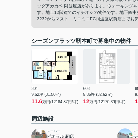
ッグアカカベ 阿波座店があります。ウォーキング
す。地上12階建てのイチオシの物件です。地下鉄中央
3232からマスト ミニミニFC阿波座駅前店までお
シーズンフラッツ靭本町で募集中の物件
301
603
8
9.52坪 (31.50㎡)
9.86坪 (32.62㎡)
9
11.6
12
1
万円(12184.87円/坪)
万円(12170.39円/坪)
周辺施設
スーパー
ス
ビオラル 靭店
ラ