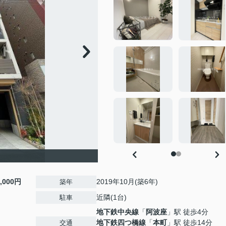
8,000円
2019年10月(築6年)
築年
近隣(1台)
駐車
地下鉄中央線
「
阿波座
」駅 徒歩4分
地下鉄四つ橋線
「
本町
」駅 徒歩14分
交通