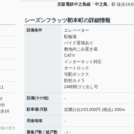
京阪電鉄中之島線
「
中之島
」駅 徒歩16
シーズンフラッツ靭本町の詳細情報
設備条件
エレベーター
駐輪場
バイク置場あり
敷地内ごみ置き場
CATV
インターネット対応
オートロック
宅配ボックス
防犯カメラ
24時間ゴミ出し可
11
設備(その他)
-
分
4分
駐車場/月額
近隣(1台)/33,000円 (税込) 200m
歩16
用途地域
-
情報の見方
募集戸数 / 総戸数
- / -