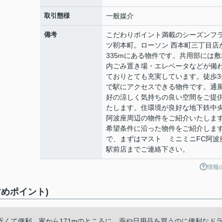
取引態様
一般媒介
備考
こだわりポイント満載のシーズンフ
ツ靭本町。ローソン 西本町三丁目店
335mにある物件です。共用部には敷
内ごみ置き場・エレベータなどが備
ておりとても充実しています。徒歩3
で駅にアクセスできる物件です。通
好の涼しく気持ちの良い空間をご提
たします。住環境が良好な地下鉄中
阿波座周辺の物件をご紹介いたしま
希望条件に沿った物件をご紹介しま
で、まずはマスト ミニミニFC阿波
駅前店までご連絡下さい。
情報
めポイント)
くて便利。家から171mのところに、薬や日用品を買うのに便利なド