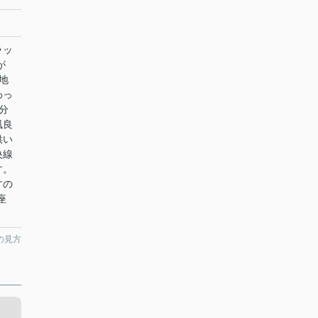
ラッ
が
地
わっ
分
風良
供い
央線
す。
すの
座
の見方
ラ