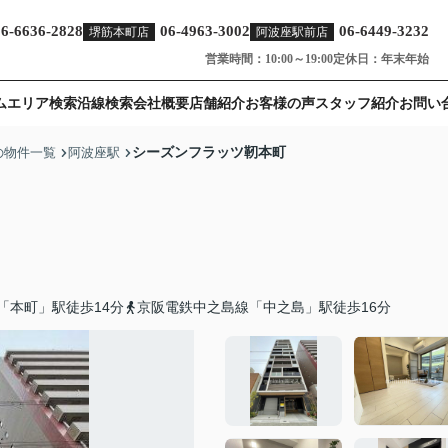
06-6636-2828
06-4963-3002
06-6449-3232
堺筋本町店
阿波座駅前店
営業時間：10:00～19:00
定休日：年末年始
ム
エリア検索
沿線検索
会社概要
店舗紹介
お客様の声
スタッフ紹介
お問い
シーズンフラッツ靭本町
の物件一覧
阿波座駅
「本町」駅徒歩14分
京阪電鉄中之島線「中之島」駅徒歩16分