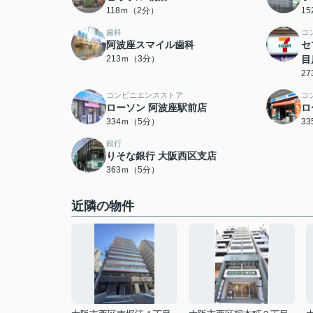
118ｍ（2分）
1
歯科
コ
阿波座スマイル歯科
セ
213ｍ（3分）
目
2
コンビニエンスストア
コ
ローソン 阿波座駅前店
ロ
334ｍ（5分）
3
銀行
りそな銀行 大阪西区支店
363ｍ（5分）
近隣の物件