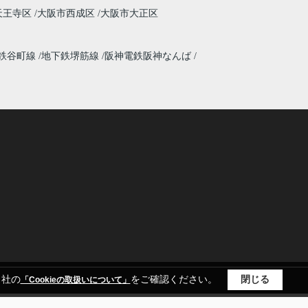
天王寺区
大阪市西成区
大阪市大正区
鉄谷町線
地下鉄堺筋線
阪神電鉄阪神なんば
当社の
をご確認ください。
閉じる
「Cookieの取扱いについて」