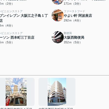
52ｍ（2分）
171ｍ（3分）
ンビニエンスストア
ファーストフード
ブンイレブン 大阪江之子島１丁
やよい軒 阿波座店
店
292ｍ（4分）
73ｍ（4分）
ンビニエンスストア
郵便局
ーソン 西本町三丁目店
大阪西郵便局
35ｍ（5分）
352ｍ（5分）