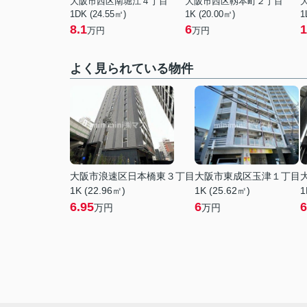
大阪市西区南堀江４丁目
大阪市西区靱本町２丁目
1DK (24.55㎡)
1K (20.00㎡)
1
8.1
6
1
万円
万円
よく見られている物件
大阪市浪速区日本橋東３丁目
大阪市東成区玉津１丁目
1K (22.96㎡)
1K (25.62㎡)
1
6.95
6
6
万円
万円