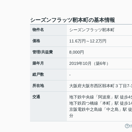
シーズンフラッツ靭本町の基本情報
物件名
シーズンフラッツ靭本町
価格
11.6万円～12.2万円
管理/共益費
8,000円
築年月
2019年10月（築6年）
総戸数
-
所在地
大阪府
大阪市西区
靱本町
３丁目7-
交通
地下鉄中央線
「
阿波座
」駅 徒歩4
地下鉄四つ橋線
「
本町
」駅 徒歩1
京阪電鉄中之島線
「
中之島
」駅 徒
分