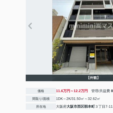
【外観】
11.6万円～12.2万円
管理/共益費
価格
1DK～2K/31.50㎡～32.62㎡
間取り/面積
大阪府
大阪市西区
靱本町
３丁目7-11
所在地