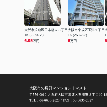
大阪市浪速区日本橋東３丁目
大阪市東成区玉津１丁目
1K (22.96㎡)
1K (25.62㎡)
1
6.95
6
6
万円
万円
大阪市の賃貸マンション｜マスト
〒556-0012 大阪府大阪市浪速区敷津東３丁目10-1
TEL：06-6636-2828 / FAX：06-6636-2827