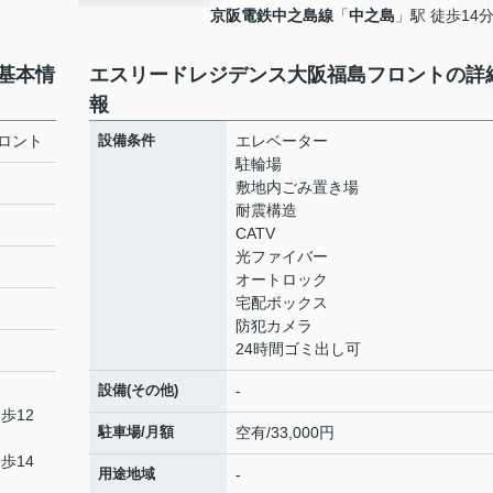
京阪電鉄中之島線
「
中之島
」駅 徒歩14
基本情
エスリードレジデンス大阪福島フロントの詳
報
ロント
設備条件
エレベーター
駐輪場
敷地内ごみ置き場
耐震構造
CATV
光ファイバー
オートロック
宅配ボックス
防犯カメラ
24時間ゴミ出し可
設備(その他)
-
歩12
駐車場/月額
空有/33,000円
歩14
用途地域
-