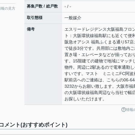
募集戸数 / 総戸数
- / -
情報の見方
取引態様
一般媒介
備考
エスリードレジデンス大阪福島フロ
ト：大阪環状線福島駅にも近くて便
阪急オアシス 福島ふくまる通り57店
で徒歩3分です。共用部には敷地内ご
置き場・エレベータなどが揃ってお
す。15階建ての建物で地域にマッチ
物件。周辺に2駅あるので電車通勤し
すいです。マスト ミニミニFC阿波
駅前店へのご連絡は、こちらの06-644
3232からお願い致します。大阪市福
の大阪環状線福島周辺なら当社で幅
お探しいただけます。
情報
メント(おすすめポイント)