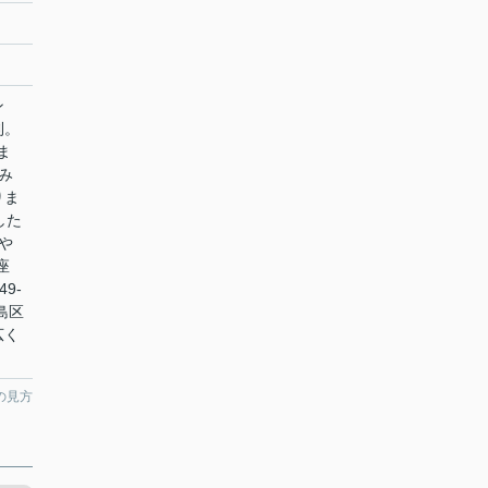
ン
利。
ま
み
りま
した
や
座
9-
島区
広く
の見方