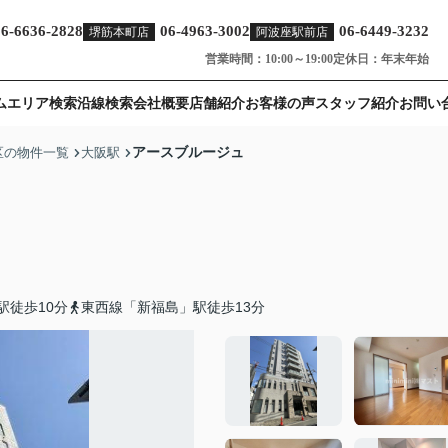
06-6636-2828
06-4963-3002
06-6449-3232
堺筋本町店
阿波座駅前店
営業時間：10:00～19:00
定休日：年末年始
ム
エリア検索
沿線検索
会社概要
店舗紹介
お客様の声
スタッフ紹介
お問い
アースブルージュ
区の物件一覧
大阪駅
駅徒歩10分
東西線「新福島」駅徒歩13分