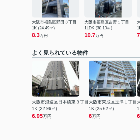
大阪市福島区野田３丁目
大阪市福島区吉野１丁目
1K (24.49㎡)
1LDK (30.10㎡)
1
8.3
10.7
7
万円
万円
よく見られている物件
大阪市浪速区日本橋東３丁目
大阪市東成区玉津１丁目
1K (22.96㎡)
1K (25.62㎡)
1
6.95
6
6
万円
万円