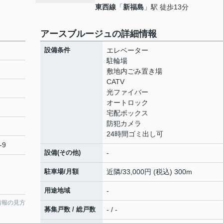
東西線
「
新福島
」駅 徒歩13分
アースブルージュの詳細情報
設備条件
エレベーター
駐輪場
敷地内ごみ置き場
CATV
光ファイバー
オートロック
宅配ボックス
防犯カメラ
24時間ゴミ出し可
-9
設備(その他)
-
駐車場/月額
近隣/33,000円 (税込) 300m
用途地域
-
情報の見方
募集戸数 / 総戸数
- / -