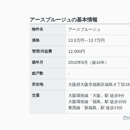
アースブルージュの基本情報
物件名
アースブルージュ
価格
13.5万円～13.7万円
管理/共益費
12,000円
築年月
2010年8月（築16年）
総戸数
-
所在地
大阪府
大阪市福島区
福島
６丁目18
交通
大阪環状線
「
大阪
」駅 徒歩9分
大阪環状線
「
福島
」駅 徒歩10分
東西線
「
新福島
」駅 徒歩13分