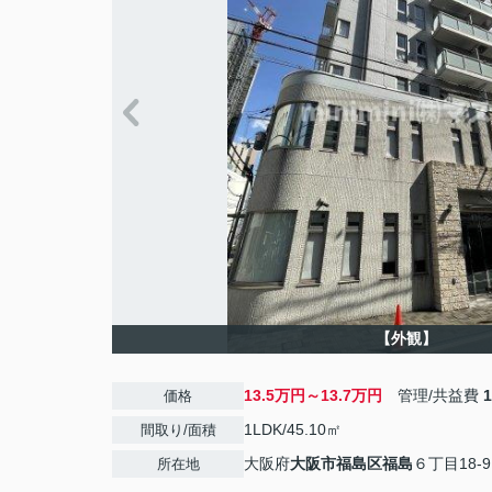
【外観】
13.5万円～13.7万円
管理/共益費
価格
1LDK/45.10㎡
間取り/面積
大阪府
大阪市福島区
福島
６丁目18-9
所在地