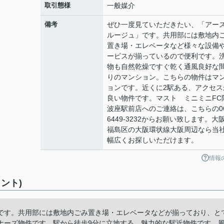
取引態様
一般媒介
備考
ぜひ一度見ていただきたい、「アー
ルージュ」です。共用部には敷地内
置き場・エレベータなど様々な設備
ービスが揃っているので便利です。
物も自然乾燥ですぐ乾く通風良好な
りのマンション。こちらの物件はマ
ョンです。近くに2駅ある、アクセス
良い物件です。マスト ミニミニFC
波座駅前店へのご連絡は、こちらの06
6449-3232からお願い致します。大
福島区の大阪環状線大阪周辺なら当
幅広くお探しいただけます。
情報
ント)
です。共用部には敷地内ごみ置き場・エレベータなどが揃っており、と
ナーズ物件です。駅から徒歩9分に立地する、魅力的な駅近物件です。