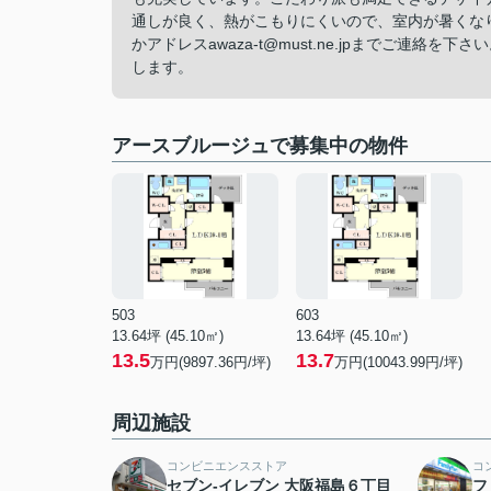
通しが良く、熱がこもりにくいので、室内が暑くなりに
かアドレスawaza-t@must.ne.jpまでご連
します。
アースブルージュで募集中の物件
503
603
13.64坪 (45.10㎡)
13.64坪 (45.10㎡)
13.5
13.7
万円(9897.36円/坪)
万円(10043.99円/坪)
周辺施設
コンビニエンスストア
コ
セブン-イレブン 大阪福島６丁目
フ