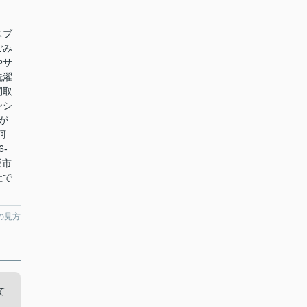
スブ
ごみ
やサ
洗濯
間取
ンシ
が
阿
-
阪市
社で
の見方
て
風