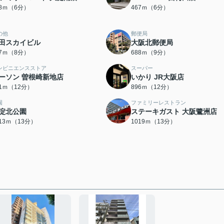
58ｍ（6分）
467ｍ（6分）
の他
郵便局
田スカイビル
大阪北郵便局
67ｍ（8分）
688ｍ（9分）
ンビニエンスストア
スーパー
ーソン 曽根崎新地店
いかり JR大阪店
91ｍ（12分）
896ｍ（12分）
園
ファミリーレストラン
淀北公園
ステーキガスト 大阪鷺洲店
013ｍ（13分）
1019ｍ（13分）