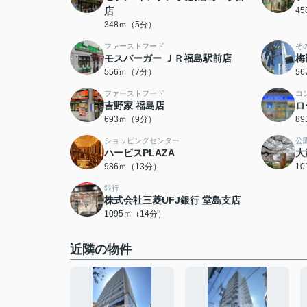
店
4
348ｍ（5分）
ファーストフード
そ
モスバーガー ＪＲ福島駅前店
梅
556ｍ（7分）
5
ファーストフード
コ
吉野家 福島店
ロ
693ｍ（9分）
8
ショッピングセンター
公
ハービスPLAZA
大
986ｍ（13分）
1
銀行
株式会社三菱UFJ銀行 堂島支店
1095ｍ（14分）
近隣の物件