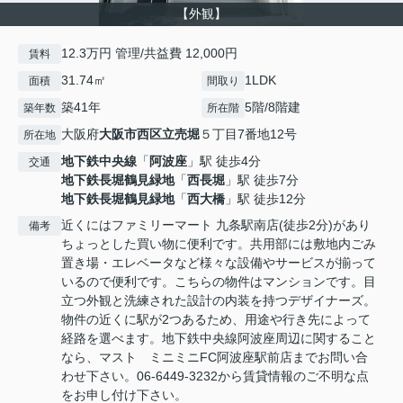
【外観】
12.3万円 管理/共益費 12,000円
賃料
31.74㎡
1LDK
面積
間取り
築41年
5階/8階建
築年数
所在階
大阪府
大阪市西区
立売堀
５丁目7番地12号
所在地
地下鉄中央線
「
阿波座
」駅 徒歩4分
交通
地下鉄長堀鶴見緑地
「
西長堀
」駅 徒歩7分
地下鉄長堀鶴見緑地
「
西大橋
」駅 徒歩12分
近くにはファミリーマート 九条駅南店(徒歩2分)があり
備考
ちょっとした買い物に便利です。共用部には敷地内ごみ
置き場・エレベータなど様々な設備やサービスが揃って
いるので便利です。こちらの物件はマンションです。目
立つ外観と洗練された設計の内装を持つデザイナーズ。
物件の近くに駅が2つあるため、用途や行き先によって
経路を選べます。地下鉄中央線阿波座周辺に関すること
なら、マスト ミニミニFC阿波座駅前店までお問い合
わせ下さい。06-6449-3232から賃貸情報のご不明な点
をお申し付け下さい。