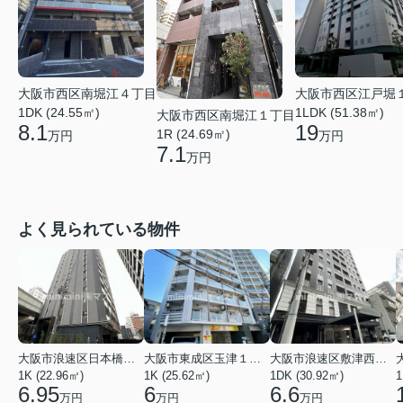
大阪市西区南堀江４丁目
大阪市西区江戸堀
1DK (24.55㎡)
1LDK (51.38㎡)
大阪市西区南堀江１丁目
8.1
19
1R (24.69㎡)
万円
万円
7.1
万円
よく見られている物件
大阪市浪速区日本橋東３丁目
大阪市東成区玉津１丁目
大阪市浪速区敷津西１丁目
1K (22.96㎡)
1K (25.62㎡)
1DK (30.92㎡)
1
6.95
6
6.6
万円
万円
万円