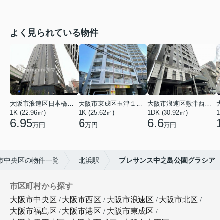
よく見られている物件
大阪市浪速区日本橋東３丁目
大阪市東成区玉津１丁目
大阪市浪速区敷津西１丁目
1K (22.96㎡)
1K (25.62㎡)
1DK (30.92㎡)
1
6.95
6
6.6
万円
万円
万円
市中央区の物件一覧
北浜駅
プレサンス中之島公園グラシア
市区町村から探す
大阪市中央区
大阪市西区
大阪市浪速区
大阪市北区
大阪市福島区
大阪市港区
大阪市東成区