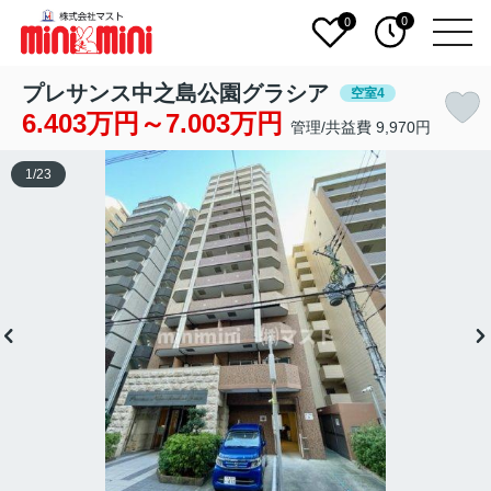
0
0
プレサンス中之島公園グラシア
空室4
6.403万円～7.003万円
管理/共益費 9,970円
1
/
23