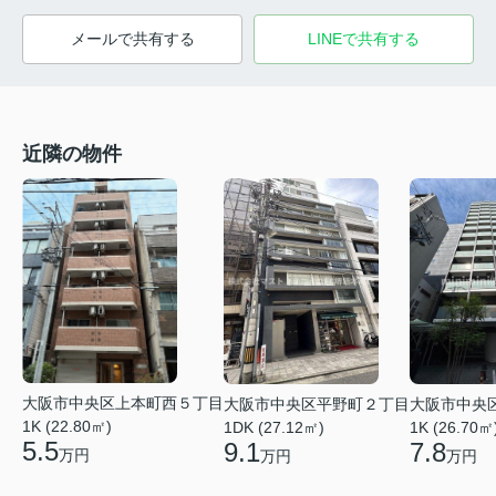
メールで共有する
LINEで共有する
近隣の物件
大阪市中央区上本町西５丁目
大阪市中央区平野町２丁目
大阪市中央
1K (22.80㎡)
1DK (27.12㎡)
1K (26.70㎡
5.5
9.1
7.8
万円
万円
万円