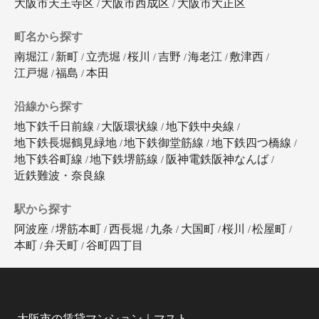
大阪市天王寺区
大阪市西成区
大阪市大正区
町名から探す
南堀江
新町
立売堀
桜川
吉野
海老江
敷津西
江戸堀
福島
本田
沿線から探す
地下鉄千日前線
大阪環状線
地下鉄中央線
地下鉄長堀鶴見緑地
地下鉄御堂筋線
地下鉄四つ橋線
地下鉄谷町線
地下鉄堺筋線
阪神電鉄阪神なんば
近鉄難波・奈良線
駅から探す
阿波座
堺筋本町
西長堀
九条
大国町
桜川
松屋町
本町
弁天町
谷町四丁目
大阪市の賃貸マンション｜マスト