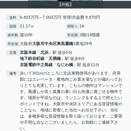
【外観】
6.403万円～7.003万円 管理/共益費 9,970円
賃料
21.17㎡
1K
面積
間取り
築16年
3階/14階建
築年数
所在階
大阪府
大阪市中央区
東高麗橋
3番地29号
所在地
京阪本線
「
北浜
」駅 徒歩5分
交通
地下鉄谷町線
「
天満橋
」駅 徒歩8分
京阪電鉄中之島線
「
なにわ橋
」駅 徒歩11分
歩いて301mのところに北浜東郵便局があります。共用
備考
部にはエレベータ・敷地内ごみ置き場などが備わってお
りとても充実しています。こちらの物件はマンションで
す。風通しが良く真夏の暑い日も快適に過ごせる物件で
す。場所が平坦なのは、ランニングをする上で抑えたい
ポイントですね。大阪市中央区エリアにある賃貸情報の
ことなら、地域に密着した当社へお任せ下さい。当社
は、多種多様な賃貸情報を取り扱っております。ご要望
や不明な点などございましたら、お気軽にご連絡下さ
い。