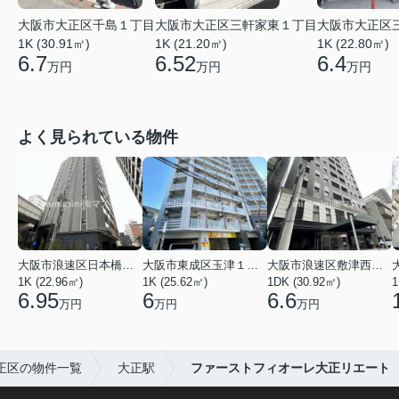
大阪市大正区千島１丁目
大阪市大正区三軒家東１丁目
大阪市大正区
1K (30.91㎡)
1K (21.20㎡)
1K (22.80㎡)
6.7
6.52
6.4
万円
万円
万円
よく見られている物件
大阪市浪速区日本橋東３丁目
大阪市東成区玉津１丁目
大阪市浪速区敷津西１丁目
1K (22.96㎡)
1K (25.62㎡)
1DK (30.92㎡)
1
6.95
6
6.6
万円
万円
万円
正区の物件一覧
大正駅
ファーストフィオーレ大正リエート