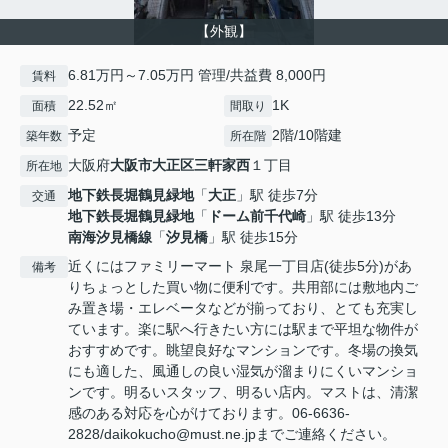
【外観】
6.81万円～7.05万円 管理/共益費 8,000円
賃料
22.52㎡
1K
面積
間取り
予定
2階/10階建
築年数
所在階
大阪府
大阪市大正区
三軒家西
１丁目
所在地
地下鉄長堀鶴見緑地
「
大正
」駅 徒歩7分
交通
地下鉄長堀鶴見緑地
「
ドーム前千代崎
」駅 徒歩13分
南海汐見橋線
「
汐見橋
」駅 徒歩15分
近くにはファミリーマート 泉尾一丁目店(徒歩5分)があ
備考
りちょっとした買い物に便利です。共用部には敷地内ご
み置き場・エレベータなどが揃っており、とても充実し
ています。楽に駅へ行きたい方には駅まで平坦な物件が
おすすめです。眺望良好なマンションです。冬場の換気
にも適した、風通しの良い湿気が溜まりにくいマンショ
ンです。明るいスタッフ、明るい店内。マストは、清潔
感のある対応を心がけております。06-6636-
2828/daikokucho@must.ne.jpまでご連絡ください。