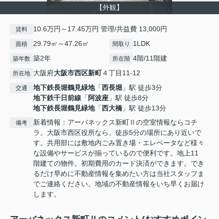
【外観】
10.6万円～17.45万円 管理/共益費 13,000円
賃料
29.79㎡～47.26㎡
1LDK
面積
間取り
築2年
4階/11階建
築年数
所在階
大阪府
大阪市西区
新町
４丁目11-12
所在地
地下鉄長堀鶴見緑地
「
西長堀
」駅 徒歩3分
交通
地下鉄千日前線
「
阿波座
」駅 徒歩8分
地下鉄長堀鶴見緑地
「
西大橋
」駅 徒歩13分
新着情報：アーバネックス新町Ⅱの空室情報ならコチ
備考
ラ。大阪市西区役所なら、徒歩5分の場所にあり近いで
す。共用部には敷地内ごみ置き場・エレベータなど様々
な設備やサービスが揃っているので便利です。地上11
階建ての物件。初期費用のカード決済ができます。でき
るだけ早めに不動産情報を集めたい方は当社スタッフま
でご連絡ください。地域の不動産情報をいち早くお届け
します。