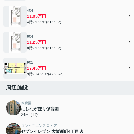
404
11.05万円
4階 / 9.55坪(31.59㎡)
804
11.25万円
8階 / 9.55坪(31.59㎡)
901
17.45万円
9階 / 14.29坪(47.26㎡)
周辺施設
保育園
にしながほり保育園
24ｍ（1分）
コンビニエンスストア
セブンイレブン 大阪新町4丁目店