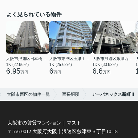
よく見られている物件
大阪市浪速区日本橋東３丁目
大阪市東成区玉津１丁目
大阪市浪速区敷津西１丁目
1K (22.96㎡)
1K (25.62㎡)
1DK (30.92㎡)
1
6.95
6
6.6
万円
万円
万円
大阪市西区の物件一覧
西長堀駅
アーバネックス新町Ⅱ
大阪市の賃貸マンション｜マスト
〒556-0012 大阪府大阪市浪速区敷津東３丁目10-18