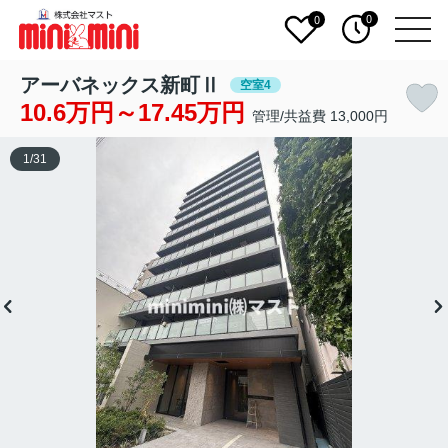
0
0
アーバネックス新町Ⅱ
空室4
10.6万円～17.45万円
管理/共益費 13,000円
1
/
31