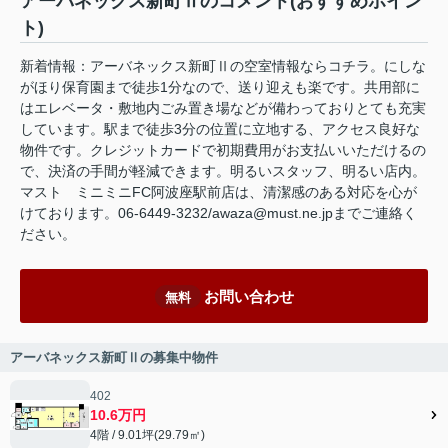
アーバネックス新町Ⅱのコメント(おすすめポイン
ト)
新着情報：アーバネックス新町Ⅱの空室情報ならコチラ。にしな
がほり保育園まで徒歩1分なので、送り迎えも楽です。共用部に
はエレベータ・敷地内ごみ置き場などが備わっておりとても充実
しています。駅まで徒歩3分の位置に立地する、アクセス良好な
物件です。クレジットカードで初期費用がお支払いいただけるの
で、決済の手間が軽減できます。明るいスタッフ、明るい店内。
マスト ミニミニFC阿波座駅前店は、清潔感のある対応を心が
けております。06-6449-3232/awaza@must.ne.jpまでご連絡く
ださい。
お問い合わせ
無料
アーバネックス新町Ⅱの募集中物件
402
10.6万円
4階 / 9.01坪(29.79㎡)