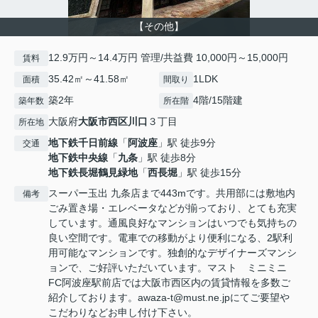
【その他】
12.9万円～14.4万円 管理/共益費 10,000円～15,000円
賃料
35.42㎡～41.58㎡
1LDK
面積
間取り
築2年
4階/15階建
築年数
所在階
大阪府
大阪市西区
川口
３丁目
所在地
地下鉄千日前線
「
阿波座
」駅 徒歩9分
交通
地下鉄中央線
「
九条
」駅 徒歩8分
地下鉄長堀鶴見緑地
「
西長堀
」駅 徒歩15分
スーパー玉出 九条店まで443mです。共用部には敷地内
備考
ごみ置き場・エレベータなどが揃っており、とても充実
しています。通風良好なマンションはいつでも気持ちの
良い空間です。電車での移動がより便利になる、2駅利
用可能なマンションです。独創的なデザイナーズマンシ
ョンで、ご好評いただいています。マスト ミニミニ
FC阿波座駅前店では大阪市西区内の賃貸情報を多数ご
紹介しております。awaza-t@must.ne.jpにてご要望や
こだわりなどお申し付け下さい。