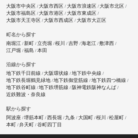
大阪市中央区
大阪市西区
大阪市浪速区
大阪市北区
大阪市福島区
大阪市港区
大阪市東成区
大阪市天王寺区
大阪市西成区
大阪市大正区
町名から探す
南堀江
新町
立売堀
桜川
吉野
海老江
敷津西
江戸堀
福島
本田
沿線から探す
地下鉄千日前線
大阪環状線
地下鉄中央線
地下鉄長堀鶴見緑地
地下鉄御堂筋線
地下鉄四つ橋線
地下鉄谷町線
地下鉄堺筋線
阪神電鉄阪神なんば
近鉄難波・奈良線
駅から探す
阿波座
堺筋本町
西長堀
九条
大国町
桜川
松屋町
本町
弁天町
谷町四丁目