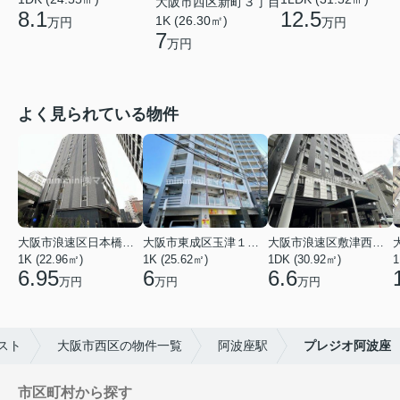
大阪市西区新町３丁目
8.1
12.5
1K (26.30㎡)
万円
万円
7
万円
よく見られている物件
大阪市浪速区日本橋東３丁目
大阪市東成区玉津１丁目
大阪市浪速区敷津西１丁目
1K (22.96㎡)
1K (25.62㎡)
1DK (30.92㎡)
1
6.95
6
6.6
万円
万円
万円
スト
大阪市西区の物件一覧
阿波座駅
プレジオ阿波座
市区町村から探す