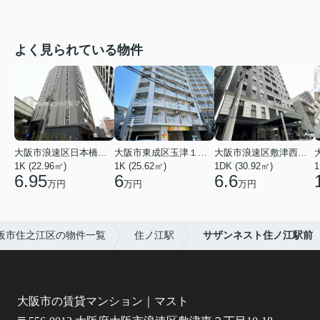
よく見られている物件
大阪市浪速区日本橋東３丁目
大阪市東成区玉津１丁目
大阪市浪速区敷津西１丁目
1K (22.96㎡)
1K (25.62㎡)
1DK (30.92㎡)
1
6.95
6
6.6
万円
万円
万円
阪市住之江区の物件一覧
住ノ江駅
サザンネスト住ノ江駅前
大阪市の賃貸マンション｜マスト