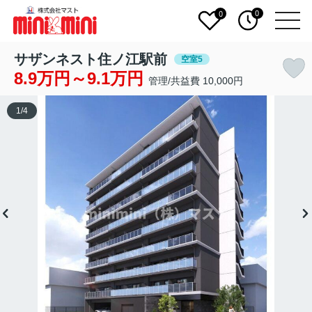
0
0
サザンネスト住ノ江駅前
空室5
8.9万円～9.1万円
管理/共益費 10,000円
1
/
4