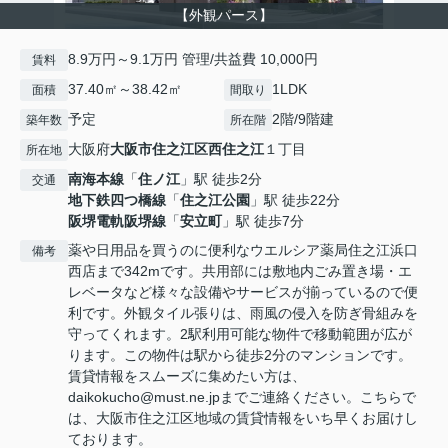
【外観パース】
8.9万円～9.1万円 管理/共益費 10,000円
賃料
37.40㎡～38.42㎡
1LDK
面積
間取り
予定
2階/9階建
築年数
所在階
大阪府
大阪市住之江区
西住之江
１丁目
所在地
南海本線
「
住ノ江
」駅 徒歩2分
交通
地下鉄四つ橋線
「
住之江公園
」駅 徒歩22分
阪堺電軌阪堺線
「
安立町
」駅 徒歩7分
薬や日用品を買うのに便利なウエルシア薬局住之江浜口
備考
西店まで342mです。共用部には敷地内ごみ置き場・エ
レベータなど様々な設備やサービスが揃っているので便
利です。外観タイル張りは、雨風の侵入を防ぎ骨組みを
守ってくれます。2駅利用可能な物件で移動範囲が広が
ります。この物件は駅から徒歩2分のマンションです。
賃貸情報をスムーズに集めたい方は、
daikokucho@must.ne.jpまでご連絡ください。こちらで
は、大阪市住之江区地域の賃貸情報をいち早くお届けし
ております。