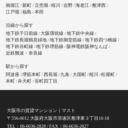
南堀江
新町
立売堀
桜川
吉野
海老江
敷津西
江戸堀
福島
本田
沿線から探す
地下鉄千日前線
大阪環状線
地下鉄中央線
地下鉄長堀鶴見緑地
地下鉄御堂筋線
地下鉄四つ橋線
地下鉄谷町線
地下鉄堺筋線
阪神電鉄阪神なんば
近鉄難波・奈良線
駅から探す
阿波座
堺筋本町
西長堀
九条
大国町
桜川
松屋町
本町
弁天町
谷町四丁目
大阪市の賃貸マンション｜マスト
〒556-0012 大阪府大阪市浪速区敷津東３丁目10-18
TEL：06-6636-2828 / FAX：06-6636-2827