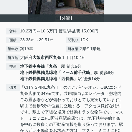
【外観】
10.2万円～10.6万円 管理/共益費 15,000円
賃料
28.38㎡～29.51㎡
1DK
面積
間取り
築19年
2階/11階建
築年数
所在階
大阪府
大阪市西区
九条
１丁目10-16
所在地
地下鉄中央線
「
九条
」駅 徒歩5分
交通
地下鉄長堀鶴見緑地
「
ドーム前千代崎
」駅 徒歩8分
地下鉄長堀鶴見緑地
「
西長堀
」駅 徒歩14分
「CITY SPIRE九条Ⅰ」のここがイチオシ。C&Cエンド
備考
九条店まで349mです。共用部にはエレベータ・敷地内
ごみ置き場などが備わっておりとても充実しています。
駅まで徒歩5分の位置に立地する、アクセス良好な物件
です。駅まで平坦な場所で移動もラクな物件です。マス
ト ミニミニFC阿波座駅前店では、地下鉄中央線九条
を中心に数多くの不動産情報を取り扱っております。駅
から近い不動産をお求めの方は、マスト ミニミニFC