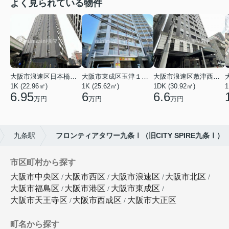
よく見られている物件
大阪市浪速区日本橋東３丁目
大阪市東成区玉津１丁目
大阪市浪速区敷津西１丁目
1K (22.96㎡)
1K (25.62㎡)
1DK (30.92㎡)
1
6.95
6
6.6
万円
万円
万円
九条駅
フロンティアタワー九条Ⅰ（旧CITY SPIRE九条Ⅰ）
市区町村から探す
大阪市中央区
大阪市西区
大阪市浪速区
大阪市北区
大阪市福島区
大阪市港区
大阪市東成区
大阪市天王寺区
大阪市西成区
大阪市大正区
町名から探す