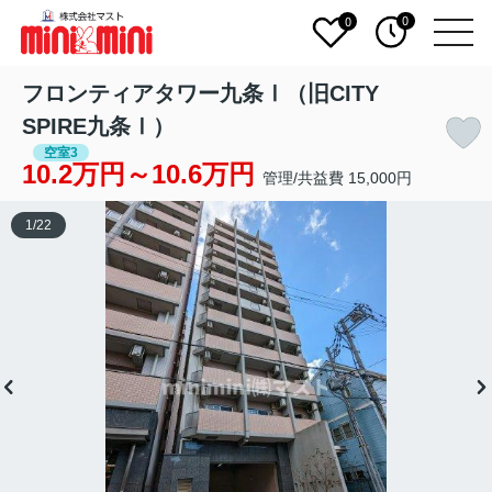
0
0
フロンティアタワー九条Ⅰ（旧CITY
SPIRE九条Ⅰ）
空室3
10.2万円～10.6万円
管理/共益費 15,000円
1
/
22