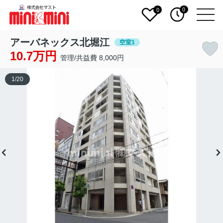
0
0
アーバネックス北堀江
空室1
10.7万円
管理/共益費 8,000円
1
/
20