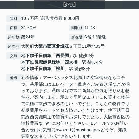
【外観】
10.7万円 管理/共益費 8,000円
賃料
31.50㎡
1LDK
面積
間取り
築24年
6階/12階建
築年数
所在階
大阪府
大阪市西区
北堀江
３丁目11番地33号
所在地
地下鉄千日前線
「
西長堀
」駅 徒歩2分
交通
地下鉄長堀鶴見緑地
「
西大橋
」駅 徒歩4分
地下鉄千日前線
「
桜川
」駅 徒歩8分
新着情報：アーバネックス北堀江の空室情報ならコチ
備考
ラ。共用部にはエレベータ・敷地内ごみ置き場などが揃
っております。通風良好で常に新鮮な空気を送り込む物
件をご案内します。駅まで平坦なエリアに位置する物件
で気軽に散歩できるのもいいですね。こちらの物件では
初期費用をカードでお支払いいただけます。地下鉄千日
前線西長堀周辺で賃貸をお探しでしたら、大阪市西区の
情報豊富な当社にお任せください。Eメールでのお問い
合わせはお気軽にawaza-t@must.ne.jpへどうぞ。知識
豊富なスタッフがご連絡いたします。