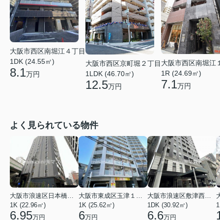
大阪市西区南堀江４丁目
1DK (24.55㎡)
大阪市西区南堀江
大阪市西区京町堀２丁目
8.1
1R (24.69㎡)
1LDK (46.70㎡)
万円
7.1
12.5
万円
万円
よく見られている物件
大阪市浪速区日本橋東３丁目
大阪市東成区玉津１丁目
大阪市浪速区敷津西１丁目
1K (22.96㎡)
1K (25.62㎡)
1DK (30.92㎡)
1
6.95
6
6.6
万円
万円
万円