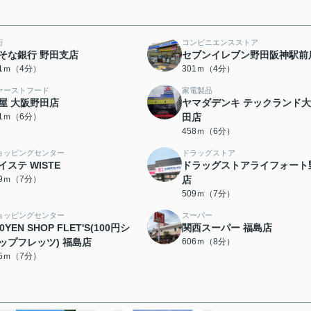
行
コンビニエンスストア
そな銀行 野田支店
セブンイレブン野田阪神駅前
51ｍ（4分）
301ｍ（4分）
ァーストフード
家電製品
屋 大阪野田店
ヤマダデンキ テックランド
01ｍ（6分）
田店
458ｍ（6分）
ョッピングセンター
ドラッグストア
イステ WISTE
ドラッグストアライフォート
09ｍ（7分）
店
509ｍ（7分）
ョッピングセンター
スーパー
0YEN SHOP FLET'S(100円シ
関西スーパー 福島店
ップフレッツ) 福島店
606ｍ（8分）
35ｍ（7分）