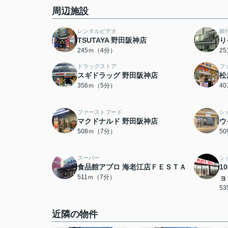
周辺施設
レンタルビデオ
銀
TSUTAYA 野田阪神店
り
245ｍ（4分）
2
ドラッグストア
フ
スギドラッグ 野田阪神店
松
356ｍ（5分）
4
ファーストフード
シ
マクドナルド 野田阪神店
ウ
508ｍ（7分）
5
スーパー
シ
食品館アプロ 海老江店ＦＥＳＴＡ
10
511ｍ（7分）
ョ
5
近隣の物件