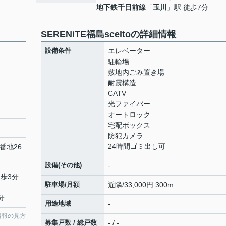
地下鉄千日前線
「
玉川
」駅 徒歩7分
SERENiTE福島sceltoの詳細情報
設備条件
エレベーター
駐輪場
敷地内ごみ置き場
耐震構造
CATV
光ファイバー
オートロック
宅配ボックス
防犯カメラ
24時間ゴミ出し可
番地26
設備(その他)
-
徒歩3分
駐車場/月額
近隣/33,000円 300m
分
用途地域
-
情報の見方
募集戸数 / 総戸数
- / -