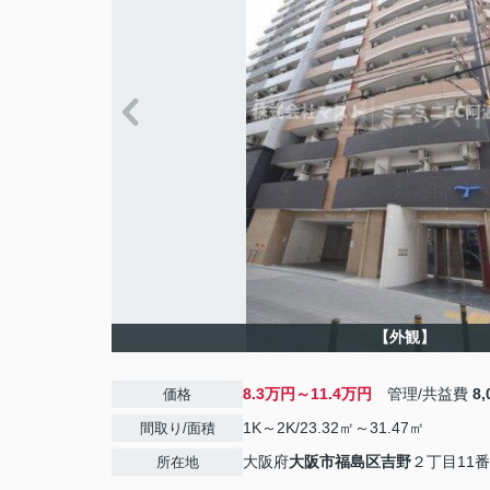
【外観】
8.3万円～11.4万円
管理/共益費
8
価格
1K～2K/23.32㎡～31.47㎡
間取り/面積
大阪府
大阪市福島区
吉野
２丁目11番
所在地