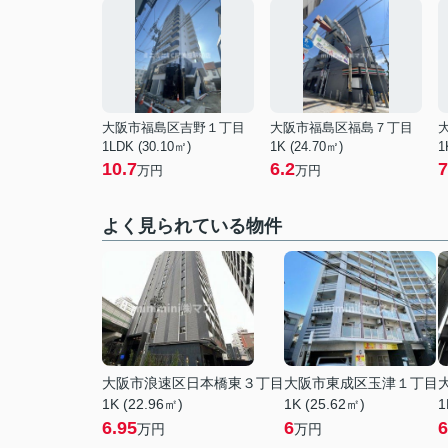
大阪市福島区吉野１丁目
大阪市福島区福島７丁目
1LDK (30.10㎡)
1K (24.70㎡)
1
10.7
6.2
7
万円
万円
よく見られている物件
大阪市浪速区日本橋東３丁目
大阪市東成区玉津１丁目
1K (22.96㎡)
1K (25.62㎡)
1
6.95
6
6
万円
万円