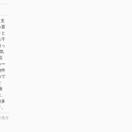
田支
み置
りと
鉄千
扱っ
お気
店
カー
物件
めで
な
座
は、
種多
す。
の見方