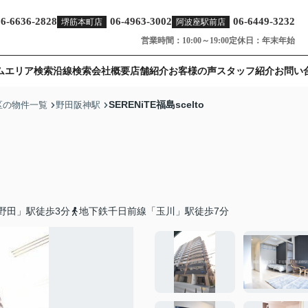
06-6636-2828
06-4963-3002
06-6449-3232
堺筋本町店
阿波座駅前店
営業時間：10:00～19:00
定休日：年末年始
ム
エリア検索
沿線検索
会社概要
店舗紹介
お客様の声
スタッフ紹介
お問い
SERENiTE福島scelto
区の物件一覧
野田阪神駅
野田」駅徒歩3分
地下鉄千日前線「玉川」駅徒歩7分