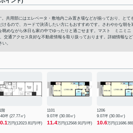
めポイント)
ます。共用部にはエレベータ・敷地内ごみ置き場などが揃っており、とて
だけるので、カードで決済したい方にもおすすめです。さわやかな朝を
を眺めながら休日も家の中でゆったりと過ごせます。マスト ミニミニ
く、交通アクセス良好な不動産情報を取り扱っております。詳細情報など
さい。
1階
1101
1206
.40坪 (27.77㎡)
9.07坪 (30.00㎡)
9.07坪 (30.00㎡)
0.1
11.4
10.6
万円(12023.81円/坪)
万円(12568.91円/坪)
万円(11686.88