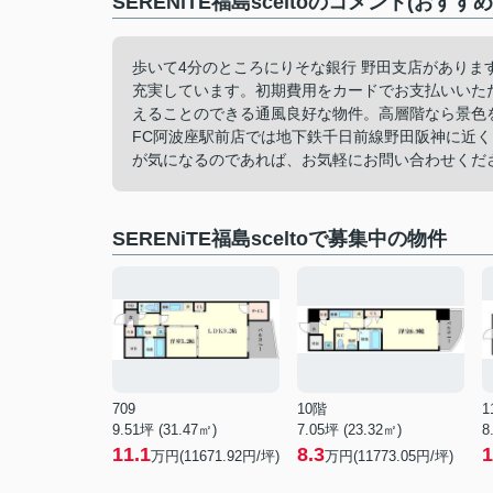
SERENiTE福島sceltoのコメント(おすす
歩いて4分のところにりそな銀行 野田支店があり
充実しています。初期費用をカードでお支払いいた
えることのできる通風良好な物件。高層階なら景色
FC阿波座駅前店では地下鉄千日前線野田阪神に近
が気になるのであれば、お気軽にお問い合わせくだ
SERENiTE福島sceltoで募集中の物件
709
10階
1
9.51坪 (31.47㎡)
7.05坪 (23.32㎡)
8
11.1
8.3
1
万円(11671.92円/坪)
万円(11773.05円/坪)