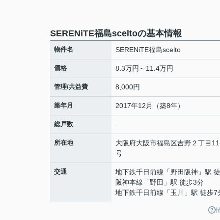
SERENiTE福島sceltoの基本情報
物件名
SERENiTE福島scelto
価格
8.3万円～11.4万円
管理/共益費
8,000円
築年月
2017年12月（築8年）
総戸数
-
所在地
大阪府
大阪市福島区
吉野
２丁目11
号
交通
地下鉄千日前線
「
野田阪神
」駅 
阪神本線
「
野田
」駅 徒歩3分
地下鉄千日前線
「
玉川
」駅 徒歩7