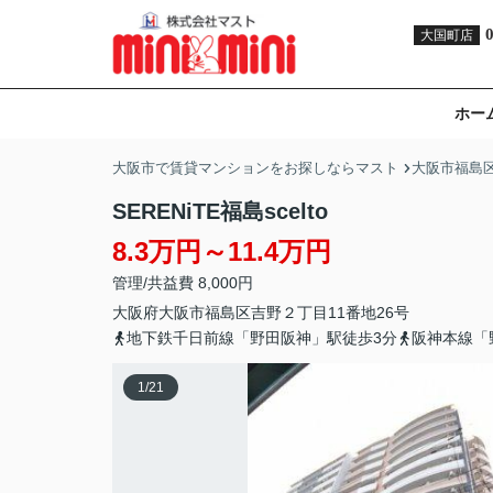
大国町店
ホー
大阪市で賃貸マンションをお探しならマスト
大阪市福島
SERENiTE福島scelto
8.3万円～11.4万円
管理/共益費 8,000円
大阪府
大阪市福島区
吉野
２丁目11番地26号
地下鉄千日前線「野田阪神」駅徒歩3分
阪神本線「
1
/
21