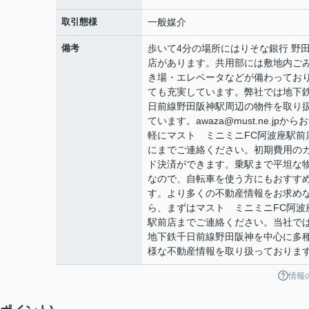
取引態様
一般媒介
備考
歩いて4分の場所にはりそな銀行 野
店があります。共用部には敷地内ご
き場・エレベータなどが備わってお
ても充実しています。弊社では地下
日前線野田阪神駅周辺の物件を取り
ています。awaza@must.ne.jpから
軽にマスト ミニミニFC阿波座駅前
にまでご連絡ください。初期費用の
ド決済ができます。乗駅まで平坦な
なので、自転車を使う方にもおすす
す。より多くの不動産情報をお求め
ら、まずはマスト ミニミニFC阿波
駅前店までご連絡ください。当社で
地下鉄千日前線野田阪神を中心に多
様な不動産情報を取り扱っておりま
情報