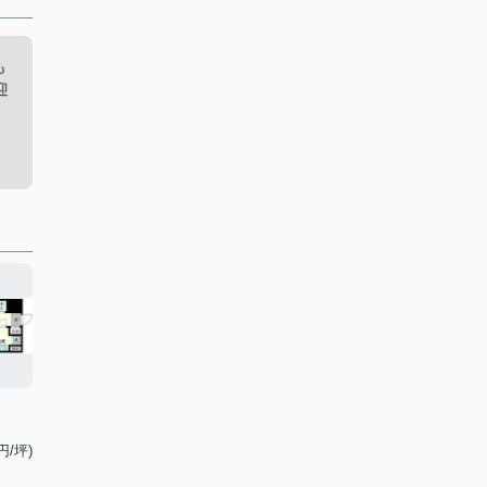
も
迎
円/坪)