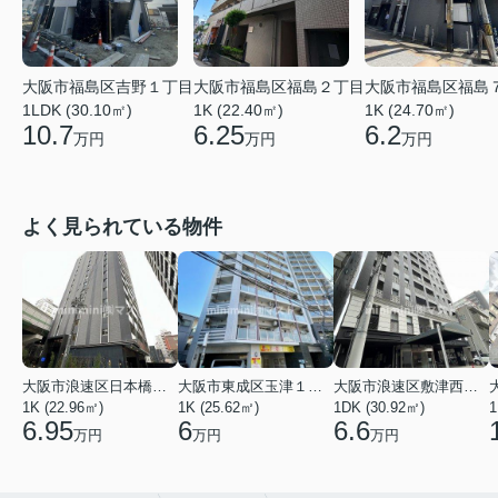
大阪市福島区吉野１丁目
大阪市福島区福島２丁目
大阪市福島区福島
1LDK (30.10㎡)
1K (22.40㎡)
1K (24.70㎡)
10.7
6.25
6.2
万円
万円
万円
よく見られている物件
大阪市浪速区日本橋東３丁目
大阪市東成区玉津１丁目
大阪市浪速区敷津西１丁目
1K (22.96㎡)
1K (25.62㎡)
1DK (30.92㎡)
1
6.95
6
6.6
万円
万円
万円