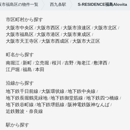
阪市福島区の物件一覧
西九条駅
S-RESIDENCE福島Alovita
市区町村から探す
大阪市中央区
大阪市西区
大阪市浪速区
大阪市北区
大阪市福島区
大阪市港区
大阪市東成区
大阪市天王寺区
大阪市西成区
大阪市大正区
町名から探す
南堀江
新町
立売堀
桜川
吉野
海老江
敷津西
江戸堀
福島
本田
沿線から探す
地下鉄千日前線
大阪環状線
地下鉄中央線
地下鉄長堀鶴見緑地
地下鉄御堂筋線
地下鉄四つ橋線
地下鉄谷町線
地下鉄堺筋線
阪神電鉄阪神なんば
近鉄難波・奈良線
駅から探す