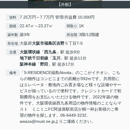
【外観】
7.25万円～7.7万円 管理/共益費 10,000円
賃料
22.47㎡～23.27㎡
1K
面積
間取り
築3年
3階/12階建
築年数
所在階
大阪府
大阪市福島区
吉野
５丁目7-5
所在地
大阪環状線
「
西九条
」駅 徒歩9分
交通
地下鉄千日前線
「
玉川
」駅 徒歩11分
阪神本線
「
野田
」駅 徒歩17分
「S-RESIDENCE福島Alovita」のここがイチオシ。こち
備考
らの物件はコンビニまでの距離が392mです。共用部に
はエレベータ・敷地内ごみ置き場など様々な設備やサー
ビスが揃っているので便利です。クレジットカードで初
期費用をお支払いいただける物件です。2022年築の物
件です。大阪環状線西九条周辺の物件情報のことならマ
スト ミニミニFC阿波座駅前店が精一杯お客様のご希
望の物件を探します。06-6449-3232、
awaza@must.ne.jpよりご連絡ください。