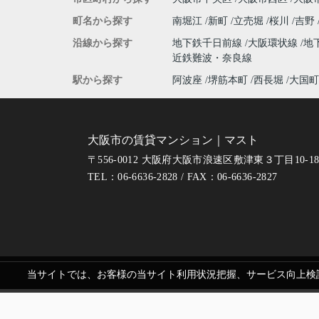
町名から探す
南堀江
新町
立売堀
桜川
吉野
沿線から探す
地下鉄千日前線
大阪環状線
地
近鉄難波・奈良線
駅から探す
阿波座
堺筋本町
西長堀
大国町
大阪市の賃貸マンション｜マスト
〒556-0012 大阪府大阪市浪速区敷津東３丁目10-1
TEL：06-6636-2828 / FAX：06-6636-2827
当サイトでは、お客様の当サイト利用状況把握、サービス向上検討