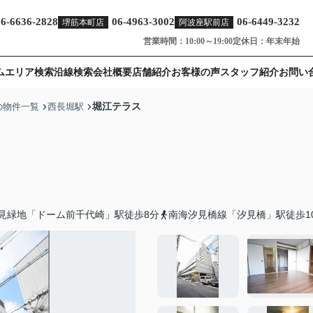
06-6636-2828
06-4963-3002
06-6449-3232
堺筋本町店
阿波座駅前店
営業時間：10:00～19:00
定休日：年末年始
ム
エリア検索
沿線検索
会社概要
店舗紹介
お客様の声
スタッフ紹介
お問い
堀江テラス
の物件一覧
西長堀駅
見緑地「ドーム前千代崎」駅徒歩8分
南海汐見橋線「汐見橋」駅徒歩1