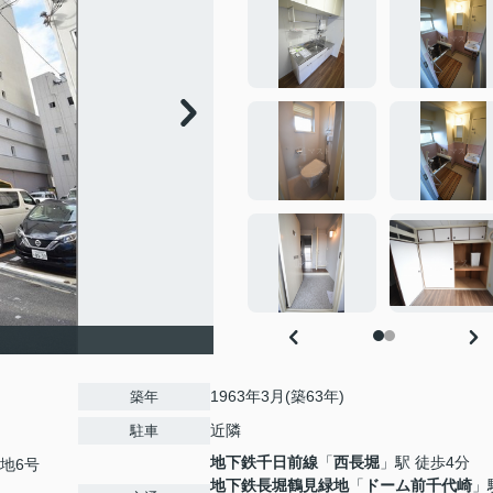
1963年3月(築63年)
築年
近隣
駐車
地下鉄千日前線
「
西長堀
」駅 徒歩4分
地6号
地下鉄長堀鶴見緑地
「
ドーム前千代崎
」