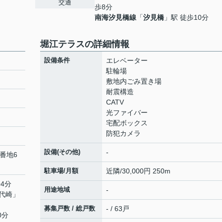
交通
歩8分
南海汐見橋線
「
汐見橋
」駅 徒歩10分
堀江テラスの詳細情報
設備条件
エレベーター
駐輪場
敷地内ごみ置き場
耐震構造
CATV
光ファイバー
宅配ボックス
防犯カメラ
設備(その他)
-
番地6
駐車場/月額
近隣/30,000円 250m
4分
用途地域
-
代崎
」
募集戸数 / 総戸数
- / 63戸
0分