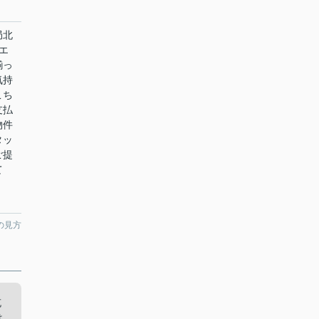
局北
エ
揃っ
気持
こち
支払
物件
タッ
ご提
て
の見方
充
は