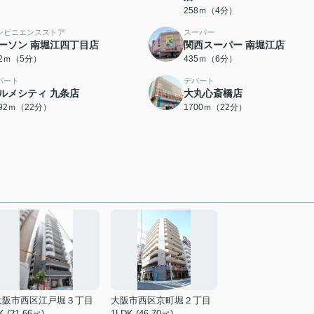
258ｍ（4分）
ンビニエンスストア
スーパー
ーソン 南堀江四丁目店
関西スーパー 南堀江店
72ｍ（5分）
435ｍ（6分）
パート
デパート
ルメシティ 九条店
大丸心斎橋店
692ｍ（22分）
1700ｍ（22分）
大阪市西区江戸堀３丁目
大阪市西区京町堀２丁目
K (21.66㎡)
1LDK (46.70㎡)