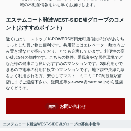
域の不動産情報をいち早くお届けします。
エステムコート難波WEST-SIDEⅦグローブのコメ
ント(おすすめポイント)
近くにはミニストップ K-POWERS市岡元町店(徒歩2分)がありち
ょっとした買い物に便利です。共用部にはエレベータ・敷地内ご
み置き場などが揃っており、とても充実しています。利便性の高
い徒歩9分の物件です。こちらの物件、通風良好な居住環境でど
なた様の健康にも良いおすすめのマンションです。2駅利用がで
きるので電車の利用に役立つマンションです。地下鉄中央線九条
をよく利用される方、安心してマスト ミニミニFC阿波座駅前
店にまでご連絡下さい。疑問点等をawaza@must.ne.jpから遠慮
なくどうぞ。
お問い合わせ
無料
エステムコート難波WEST-SIDEⅦグローブの募集中物件