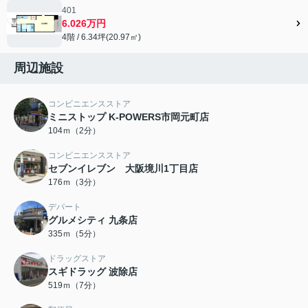
401
6.026万円
4階 / 6.34坪(20.97㎡)
周辺施設
コンビニエンスストア
ミニストップ K-POWERS市岡元町店
104ｍ（2分）
コンビニエンスストア
セブンイレブン 大阪境川1丁目店
176ｍ（3分）
デパート
グルメシティ 九条店
335ｍ（5分）
ドラッグストア
スギドラッグ 波除店
519ｍ（7分）