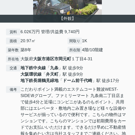
【外観】
6.026万円 管理/共益費 9,740円
賃料
20.97㎡
1K
面積
間取り
築8年
4階/10階建
築年数
所在階
大阪府
大阪市港区
市岡元町
１丁目4-31
所在地
地下鉄中央線
「
九条
」駅 徒歩9分
交通
大阪環状線
「
弁天町
」駅 徒歩9分
地下鉄長堀鶴見緑地
「
ドーム前千代崎
」駅 徒歩17分
こだわりポイント満載のエステムコート難波WEST-
備考
SIDEⅦグローブ。ファミリーマート 九条南二丁目店ま
で徒歩4分と近場にコンビニがあるのもポイント。共用
部にはエレベータ・敷地内ごみ置き場など様々な設備や
サービスが揃っているので便利です。こちらの物件はマ
ンションです。こちらのマンションでは初期費用をカー
ドでお支払いいただけます。できるだけ早めに不動産情
報を集めたい方は当社スタッフまでご連絡ください。地