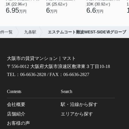
1K (22.96㎡)
1K (25.62㎡)
1DK (30.92㎡)
1
6.95
6
6.6
万円
万円
万円
物件一覧
九条駅
エステムコート難波WEST-SIDEⅦグローブ
大阪市の賃貸マンション｜マスト
〒556-0012 大阪府大阪市浪速区敷津東３丁目10-18
TEL：06-6636-2828 / FAX：06-6636-2827
Contents
Search
会社概要
駅・沿線から探す
店舗紹介
エリアから探す
お客様の声