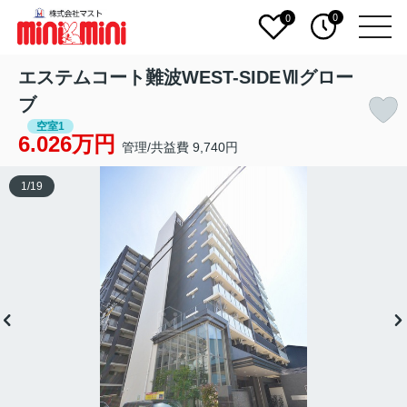
0
0
エステムコート難波WEST-SIDEⅦグロー
ブ
空室1
6.026万円
管理/共益費 9,740円
1
/
19