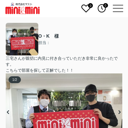
0
0
O・K 様
担当：
三宅さんが親切に内見に付き合っていただき非常に良かったで
す。
こちらで部屋を探して正解でした！！
1
/
2