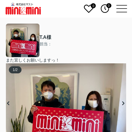
0
0
T.A様
担当：
また宜しくお願いしますっ！
1
/
2