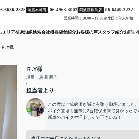
06-6636-2828
06-4963-3002
06-6449-3232
堺筋本町店
阿波座駅前店
営業時間：10:00～19:00
定休日：年末年始
ム
エリア検索
沿線検索
会社概要
店舗紹介
お客様の声
スタッフ紹介
お問い
Ｒ.Y様
Ｒ.Y様
担当：廣瀬 勝久
-
担当者より
この度はご成約頂き誠に有難う御座いました。
バイク置場も無事に2台確保出来て良かったで
新車のバイク生活楽しんで下さいね！
当店にご来店されたキッカケは？