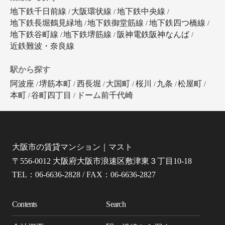
地下鉄千日前線
大阪環状線
地下鉄中央線
地下鉄長堀鶴見緑地
地下鉄御堂筋線
地下鉄四つ橋線
地下鉄谷町線
地下鉄堺筋線
阪神電鉄阪神なんば
近鉄難波・奈良線
駅から探す
阿波座
堺筋本町
西長堀
大国町
桜川
九条
松屋町
本町
谷町四丁目
ドーム前千代崎
大阪市の賃貸マンション｜マスト
〒556-0012 大阪府大阪市浪速区敷津東３丁目10-18
TEL：06-6636-2828 / FAX：06-6636-2827
Contents
Search