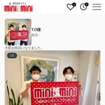
0
0
T.O様
担当：
大変お世話になりました。
1
/
2