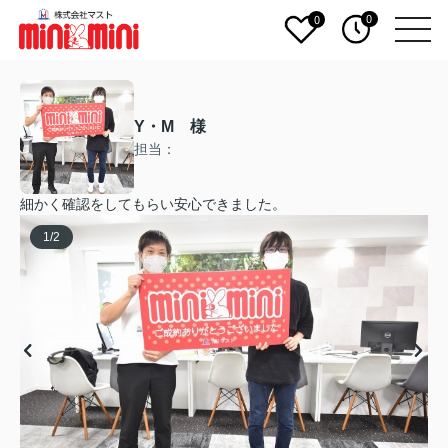
0
0
Y・M 様
担当：
細かく確認をしてもらい安心できました。
1
/
2