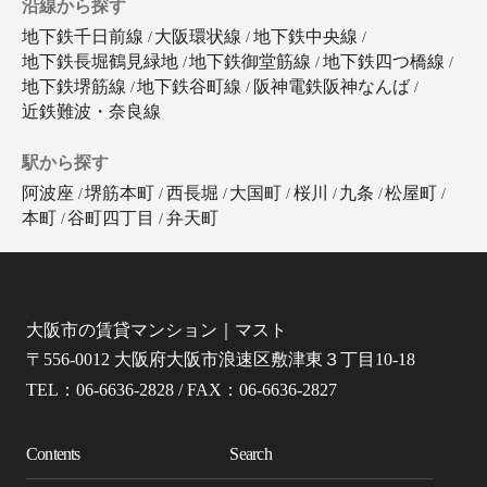
沿線から探す
地下鉄千日前線
大阪環状線
地下鉄中央線
地下鉄長堀鶴見緑地
地下鉄御堂筋線
地下鉄四つ橋線
地下鉄堺筋線
地下鉄谷町線
阪神電鉄阪神なんば
近鉄難波・奈良線
駅から探す
阿波座
堺筋本町
西長堀
大国町
桜川
九条
松屋町
本町
谷町四丁目
弁天町
大阪市の賃貸マンション｜マスト
〒556-0012 大阪府大阪市浪速区敷津東３丁目10-18
TEL：06-6636-2828 / FAX：06-6636-2827
Contents
Search