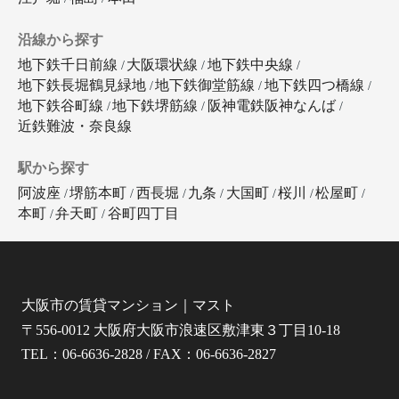
沿線から探す
地下鉄千日前線
大阪環状線
地下鉄中央線
地下鉄長堀鶴見緑地
地下鉄御堂筋線
地下鉄四つ橋線
地下鉄谷町線
地下鉄堺筋線
阪神電鉄阪神なんば
近鉄難波・奈良線
駅から探す
阿波座
堺筋本町
西長堀
九条
大国町
桜川
松屋町
本町
弁天町
谷町四丁目
大阪市の賃貸マンション｜マスト
〒556-0012 大阪府大阪市浪速区敷津東３丁目10-18
TEL：06-6636-2828 / FAX：06-6636-2827