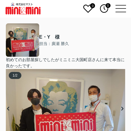
0
0
E・Y 様
担当：廣瀬 勝久
初めてのお部屋探しでしたがミニミニ大国町店さんに来て本当に
良かったです。
1
/
2