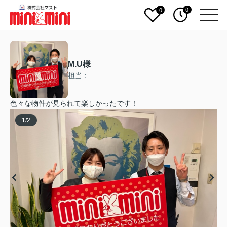
0
0
M.U様
担当：
色々な物件が見られて楽しかったです！
1
/
2