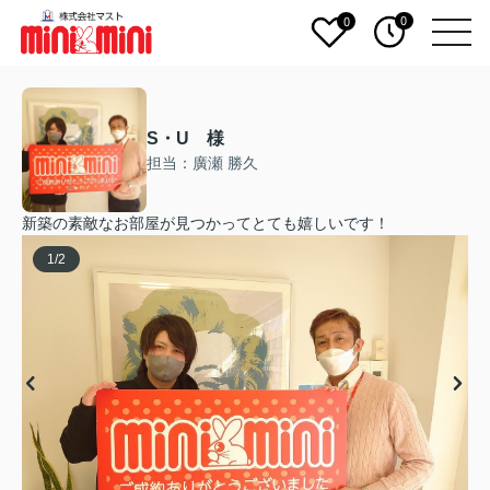
0
0
S・U 様
担当：廣瀬 勝久
新築の素敵なお部屋が見つかってとても嬉しいです！
1
/
2