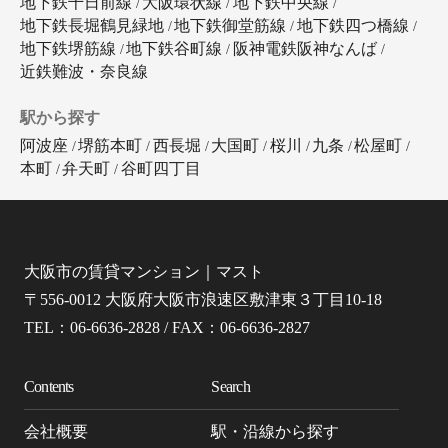
地下鉄千日前線
大阪環状線
地下鉄中央線
地下鉄長堀鶴見緑地
地下鉄御堂筋線
地下鉄四つ橋線
地下鉄堺筋線
地下鉄谷町線
阪神電鉄阪神なんば
近鉄難波・奈良線
駅から探す
阿波座
堺筋本町
西長堀
大国町
桜川
九条
松屋町
本町
弁天町
谷町四丁目
大阪市の賃貸マンション｜マスト
〒556-0012 大阪府大阪市浪速区敷津東３丁目10-18
TEL：06-6636-2828 / FAX：06-6636-2827
Contents
Search
会社概要
駅・沿線から探す