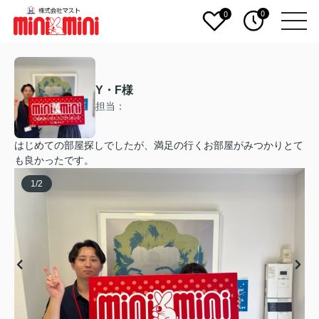
0
0
Y・F様
担当：
はじめての部屋探しでしたが、満足の行くお部屋がみつかりとて
も良かったです。
1
/
2