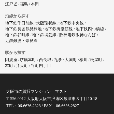
江戸堀
福島
本田
沿線から探す
地下鉄千日前線
大阪環状線
地下鉄中央線
地下鉄長堀鶴見緑地
地下鉄御堂筋線
地下鉄四つ橋線
地下鉄谷町線
地下鉄堺筋線
阪神電鉄阪神なんば
近鉄難波・奈良線
駅から探す
阿波座
堺筋本町
西長堀
九条
大国町
桜川
松屋町
本町
弁天町
谷町四丁目
大阪市の賃貸マンション｜マスト
〒556-0012 大阪府大阪市浪速区敷津東３丁目10-18
TEL：06-6636-2828 / FAX：06-6636-2827