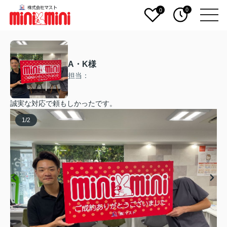
0
0
A・K様
担当：
誠実な対応で頼もしかったです。
1
/
2