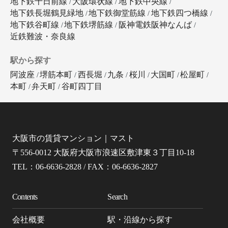
地下鉄千日前線
大阪環状線
地下鉄中央線
地下鉄長堀鶴見緑地
地下鉄御堂筋線
地下鉄四つ橋線
地下鉄谷町線
地下鉄堺筋線
阪神電鉄阪神なんば
近鉄難波・奈良線
駅から探す
阿波座
堺筋本町
西長堀
九条
桜川
大国町
松屋町
本町
弁天町
谷町四丁目
大阪市の賃貸マンション｜マスト
〒556-0012 大阪府大阪市浪速区敷津東３丁目10-18
TEL：06-6636-2828 / FAX：06-6636-2827
Contents
Search
会社概要
駅・沿線から探す