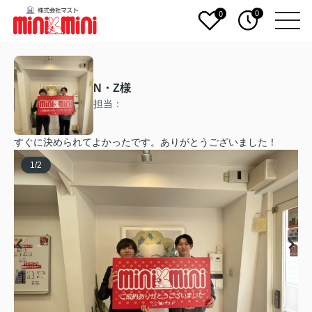
0
0
N・Z様
担当：
すぐに決められてよかったです。ありがとうございました！
1
/
2