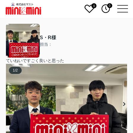
0
0
S・R様
担当：
ていねいですごく良いと思った
1
/
2