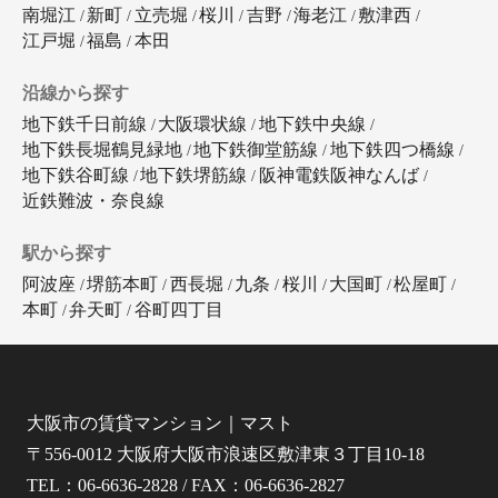
南堀江
新町
立売堀
桜川
吉野
海老江
敷津西
江戸堀
福島
本田
沿線から探す
地下鉄千日前線
大阪環状線
地下鉄中央線
地下鉄長堀鶴見緑地
地下鉄御堂筋線
地下鉄四つ橋線
地下鉄谷町線
地下鉄堺筋線
阪神電鉄阪神なんば
近鉄難波・奈良線
駅から探す
阿波座
堺筋本町
西長堀
九条
桜川
大国町
松屋町
本町
弁天町
谷町四丁目
大阪市の賃貸マンション｜マスト
〒556-0012 大阪府大阪市浪速区敷津東３丁目10-18
TEL：06-6636-2828 / FAX：06-6636-2827