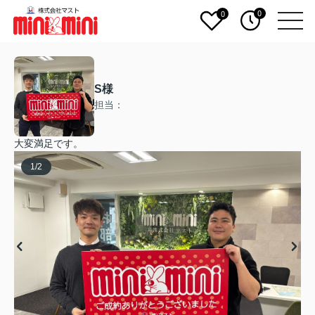
0
0
S様
担当：
大変満足です。
1
/
2