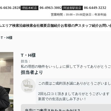
06-6636-2828
06-4963-3002
06-6449-3232
堺筋本町店
阿波座駅前店
営業時間：10:00～19:00
定休日：年末年始
ム
エリア検索
沿線検索
会社概要
店舗紹介
お客様の声
スタッフ紹介
お問い
T・H様
T・H様
担当：
私の理想の物件をいっしょに探して下さってありがとうご
担当者より
この度はご成約頂き誠にありがとうございまし
2回も口コミ頂きましてありがとうございます
新居での生活お楽しみ下さい！
当店にご来店されたキッカケは？