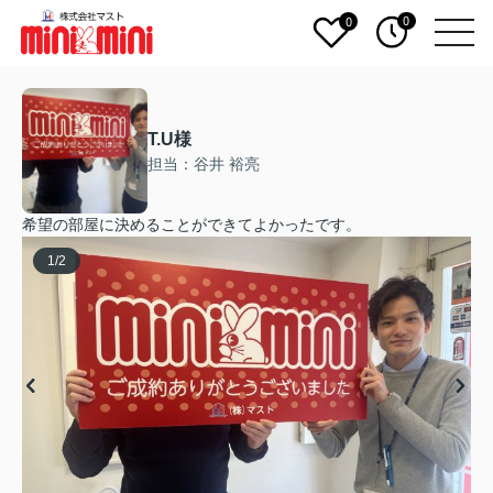
0
0
T.U様
担当：谷井 裕亮
希望の部屋に決めることができてよかったです。
1
/
2