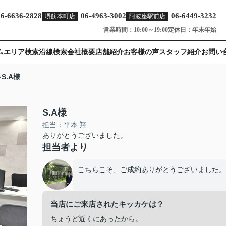
06-6636-2828
06-4963-3002
06-6449-3232
堺筋本町店
阿波座駅前店
営業時間：10:00～19:00
定休日：年末年始
ム
エリア検索
沿線検索
会社概要
店舗紹介
お客様の声
スタッフ紹介
お問い
S.A様
S.A様
担当：平本 翔
ありがとうございました。
担当者より
こちらこそ、ご成約ありがとうございました。
当店にご来店されたキッカケは？
ちょうど近くにあったから。