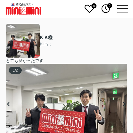
0
0
K.K様
担当：
とても良かったです
1
/
2