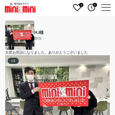
0
0
H.I様
担当：
大変お世話になりました、ありがとうございました
1
/
2