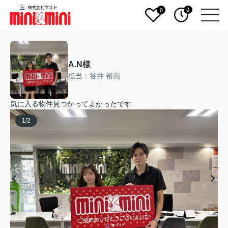
0
0
A.N様
担当：谷井 裕亮
気に入る物件見つかってよかったです
1
/
2