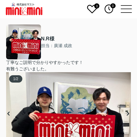
0
0
N.R様
担当：廣瀬 成政
丁寧なご説明で分かりやすかったです！
有難うございました。
1
/
2