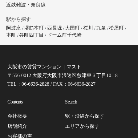
近鉄難波・奈良線
駅から探す
阿波座
堺筋本町
西長堀
大国町
桜川
九条
松屋町
本町
谷町四丁目
ドーム前千代崎
大阪市の賃貸マンション｜マスト
〒556-0012 大阪府大阪市浪速区敷津東３丁目10-18
TEL：06-6636-2828 / FAX：06-6636-2827
Contents
Search
会社概要
駅・沿線から探す
店舗紹介
エリアから探す
お客様の声