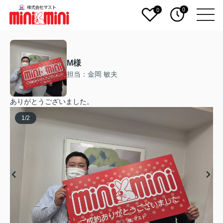
0
0
M様
担当：金岡 敏夫
ありがとうございました。
1
/
2