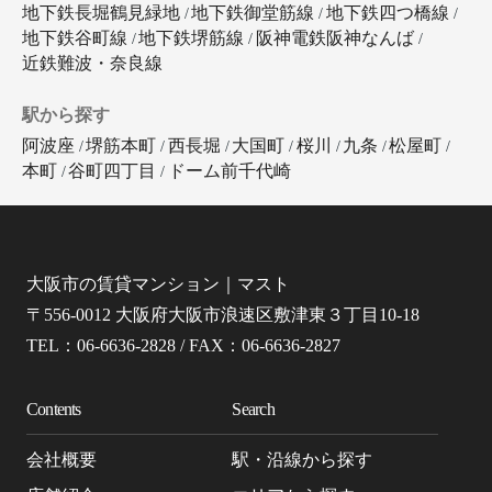
地下鉄長堀鶴見緑地
地下鉄御堂筋線
地下鉄四つ橋線
地下鉄谷町線
地下鉄堺筋線
阪神電鉄阪神なんば
近鉄難波・奈良線
駅から探す
阿波座
堺筋本町
西長堀
大国町
桜川
九条
松屋町
本町
谷町四丁目
ドーム前千代崎
大阪市の賃貸マンション｜マスト
〒556-0012 大阪府大阪市浪速区敷津東３丁目10-18
TEL：06-6636-2828 / FAX：06-6636-2827
Contents
Search
会社概要
駅・沿線から探す