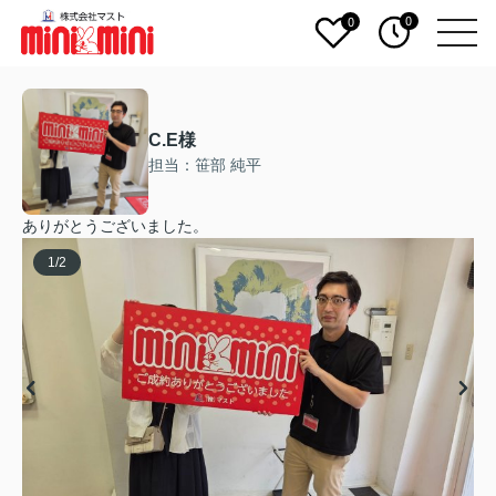
0
0
C.E様
担当：笹部 純平
ありがとうございました。
1
/
2