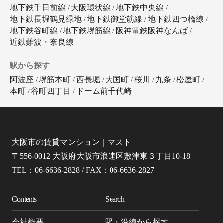
地下鉄千日前線
大阪環状線
地下鉄中央線
地下鉄長堀鶴見緑地
地下鉄御堂筋線
地下鉄四つ橋線
地下鉄谷町線
地下鉄堺筋線
阪神電鉄阪神なんば
近鉄難波・奈良線
駅から探す
阿波座
堺筋本町
西長堀
大国町
桜川
九条
松屋町
本町
谷町四丁目
ドーム前千代崎
大阪市の賃貸マンション｜マスト
〒556-0012 大阪府大阪市浪速区敷津東３丁目10-18
TEL：06-6636-2828 / FAX：06-6636-2827
Contents
Search
会社概要
駅・沿線から探す