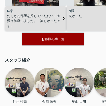
N様
N様
たくさん部屋を探していただいて有
良かった
難う御座いました。 楽しかったで
す。
お客様の声一覧
スタッフ紹介
谷井 裕亮
金岡 敏夫
星山 大翔
廣