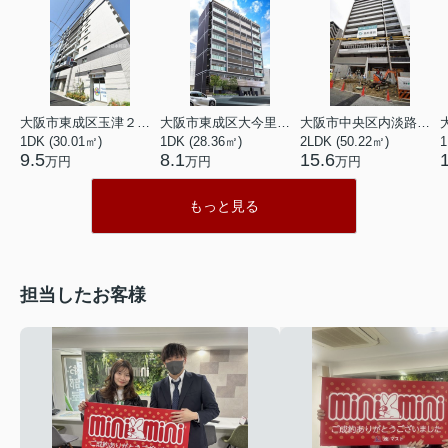
大阪市東成区玉津２丁目
大阪市東成区大今里南１丁目
大阪市中央区内淡路町２丁目
1DK (30.01㎡)
1DK (28.36㎡)
2LDK (50.22㎡)
1
9.5
8.1
15.6
万円
万円
万円
もっと見る
担当したお客様