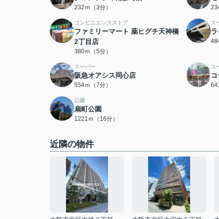
232ｍ（3分）
2
コンビニエンスストア
ス
ファミリーマート 薬ヒグチ天神橋
ラ
2丁目店
4
380ｍ（5分）
スーパー
ス
阪急オアシス同心店
コ
554ｍ（7分）
6
公園
扇町公園
1221ｍ（16分）
近隣の物件