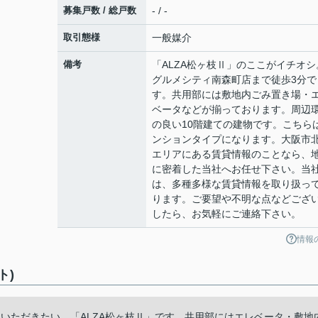
募集戸数 / 総戸数
- / -
取引態様
一般媒介
備考
「ALZA松ヶ枝Ⅱ」のここがイチオシ
グルメシティ南森町店まで徒歩3分で
す。共用部には敷地内ごみ置き場・
ベータなどが揃っております。周辺
の良い10階建ての建物です。こちら
ンションタイプになります。大阪市
エリアにある賃貸情報のことなら、
に密着した当社へお任せ下さい。当
は、多種多様な賃貸情報を取り扱っ
ります。ご要望や不明な点などござ
したら、お気軽にご連絡下さい。
情報
ト)
ていただきたい、「ALZA松ヶ枝Ⅱ」です。共用部にはエレベータ・敷地