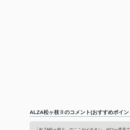
ALZA松ヶ枝Ⅱのコメント(おすすめポイン
「ALZA松ヶ枝Ⅱ」のここがイチオシ。ぜひ一度見