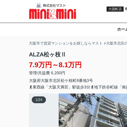
大国町店
ホー
大阪市で賃貸マンションをお探しならマスト
大阪市北区
ALZA松ヶ枝Ⅱ
7.9万円～8.1万円
管理/共益費 6,200円
大阪府
大阪市北区
松ケ枝町
8番地3号
東西線「大阪天満宮」駅徒歩3分
地下鉄谷町線「南
1
/
24