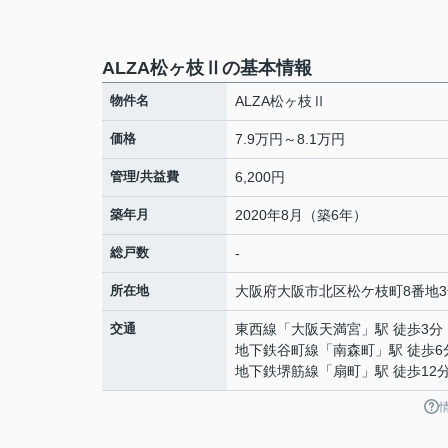
ALZA松ヶ枝Ⅱの基本情報
物件名
ALZA松ヶ枝Ⅱ
価格
7.9万円～8.1万円
管理/共益費
6,200円
築年月
2020年8月（築6年）
総戸数
-
所在地
大阪府
大阪市北区
松ケ枝町
8番地
交通
東西線
「
大阪天満宮
」駅 徒歩3分
地下鉄谷町線
「
南森町
」駅 徒歩6
地下鉄堺筋線
「
扇町
」駅 徒歩12