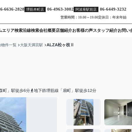
06-6636-2828
06-4963-3002
06-6449-3232
堺筋本町店
阿波座駅前店
営業時間：10:00～19:00
定休日：年末年始
ム
エリア検索
沿線検索
会社概要
店舗紹介
お客様の声
スタッフ紹介
お問い
ALZA松ヶ枝Ⅱ
の物件一覧
大阪天満宮駅
森町」駅徒歩6分
地下鉄堺筋線「扇町」駅徒歩12分