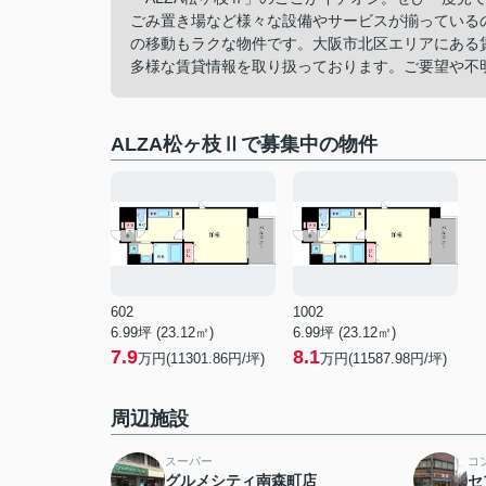
ごみ置き場など様々な設備やサービスが揃っている
の移動もラクな物件です。大阪市北区エリアにある
多様な賃貸情報を取り扱っております。ご要望や不
ALZA松ヶ枝Ⅱで募集中の物件
602
1002
6.99坪 (23.12㎡)
6.99坪 (23.12㎡)
7.9
8.1
万円(11301.86円/坪)
万円(11587.98円/坪)
周辺施設
スーパー
コ
グルメシティ南森町店
セ