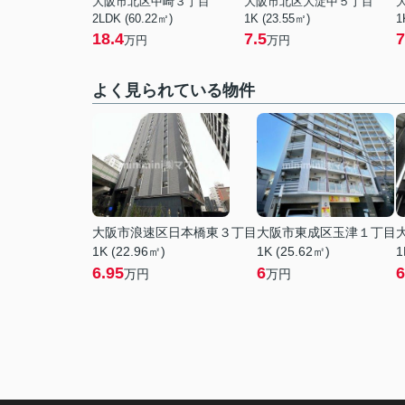
大阪市北区中崎３丁目
大阪市北区大淀中５丁目
2LDK (60.22㎡)
1K (23.55㎡)
1
18.4
7.5
7
万円
万円
よく見られている物件
大阪市浪速区日本橋東３丁目
大阪市東成区玉津１丁目
1K (22.96㎡)
1K (25.62㎡)
1
6.95
6
6
万円
万円