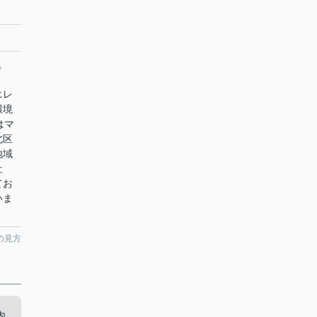
。
エレ
環境
はマ
北区
地域
社
てお
いま
の見方
内