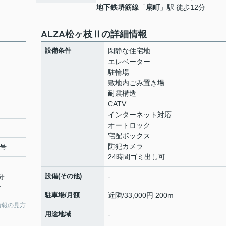
地下鉄堺筋線
「
扇町
」駅 徒歩12分
ALZA松ヶ枝Ⅱの詳細情報
設備条件
閑静な住宅地
エレベーター
駐輪場
敷地内ごみ置き場
耐震構造
CATV
インターネット対応
オートロック
宅配ボックス
防犯カメラ
3号
24時間ゴミ出し可
設備(その他)
-
分
分
駐車場/月額
近隣/33,000円 200m
情報の見方
用途地域
-