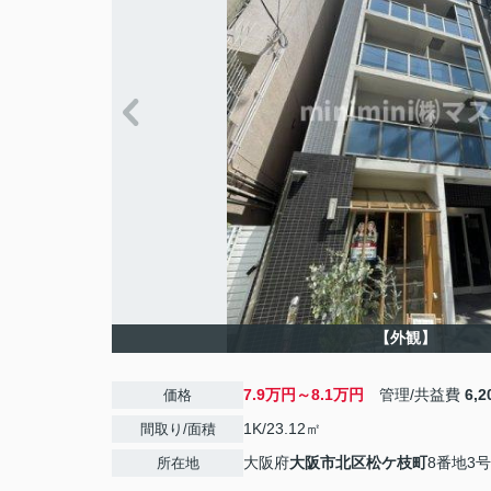
【外観】
7.9万円～8.1万円
管理/共益費
6,
価格
1K/23.12㎡
間取り/面積
大阪府
大阪市北区
松ケ枝町
8番地3号
所在地