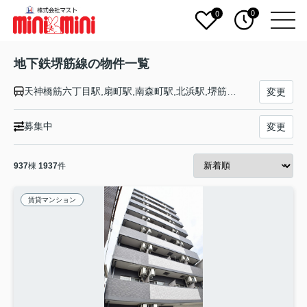
0
0
地下鉄堺筋線の物件一覧
天神橋筋六丁目駅,扇町駅,南森町駅,北浜駅,堺筋本町駅,長堀橋駅,日本橋駅,恵美須町駅,動物園前駅,天下茶屋駅
変更
募集中
変更
937
棟
1937
件
賃貸マンション