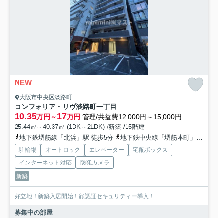
NEW
大阪市中央区淡路町
コンフォリア・リヴ淡路町一丁目
10.35
17
万円～
万円
管理/共益費12,000円～15,000円
25.44㎡～40.37㎡ (1DK～2LDK) /新築 /15階建
地下鉄堺筋線「北浜」駅 徒歩5分
地下鉄中央線「堺筋本町」駅 徒歩6分
駐輪場
オートロック
エレベーター
宅配ボックス
インターネット対応
防犯カメラ
新築
好立地！新築入居開始！顔認証セキュリティー導入！
募集中の部屋