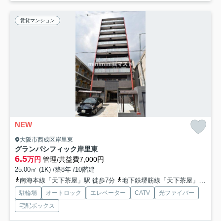
賃貸マンション
NEW
大阪市西成区岸里東
グランパシフィック岸里東
6.5
万円
管理/共益費7,000円
25.00㎡ (1K) /築8年 /10階建
南海本線「天下茶屋」駅 徒歩7分
地下鉄堺筋線「天下茶屋」駅 徒歩7分
駐輪場
オートロック
エレベーター
CATV
光ファイバー
宅配ボックス