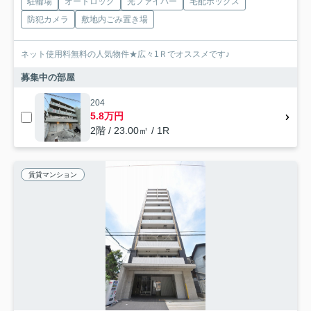
駐輪場
オートロック
光ファイバー
宅配ボックス
防犯カメラ
敷地内ごみ置き場
ネット使用料無料の人気物件★広々1Ｒでオススメです♪
募集中の部屋
204
5.8万円
2階 / 23.00㎡ / 1R
賃貸マンション