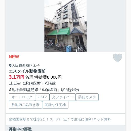
NEW
大阪市西成区太子
エスタイル動物園前
3.1
万円
管理/共益費8,000円
11.16㎡ (1R) /築38年 /5階建
地下鉄御堂筋線「動物園前」駅 徒歩3分
オートロック
CATV
光ファイバー
防犯カメラ
敷地内ごみ置き場
閑静な住宅地
動物園前駅まで徒歩2分！スーパー近くで生活に便利♪ネット無料
募集中の部屋