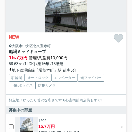
NEW
大阪市中央区北久宝寺町
船場ミッドキューブ
15.7
万円
管理/共益費10,000円
58.63㎡ (1LDK) /築16年 /15階建
地下鉄堺筋線「堺筋本町」駅 徒歩5分
駐輪場
オートロック
エレベーター
光ファイバー
宅配ボックス
防犯カメラ
好立地！ゆったり贅沢な広さです★心斎橋筋商店街もすぐ♪
募集中の部屋
1202
15.7万円