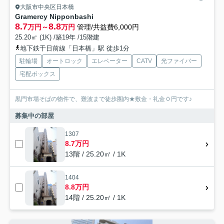
大阪市中央区日本橋
Gramercy Nipponbashi
8.7
8.8
万円～
万円
管理/共益費6,000円
25.20㎡ (1K) /築19年 /15階建
地下鉄千日前線「日本橋」駅 徒歩1分
駐輪場
オートロック
エレベーター
CATV
光ファイバー
宅配ボックス
黒門市場そばの物件で、難波まで徒歩圏内★敷金・礼金０円です♪
募集中の部屋
1307
8.7万円
13階 / 25.20㎡ / 1K
1404
8.8万円
14階 / 25.20㎡ / 1K