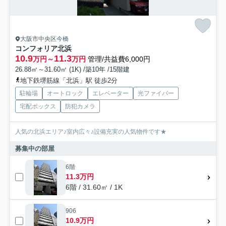
大阪市中央区今橋
コンフォリア北浜
10.9
11.3
万円～
万円
管理/共益費6,000円
26.88㎡～31.60㎡ (1K) /築10年 /15階建
地下鉄堺筋線「北浜」駅 徒歩2分
駐輪場
オートロック
エレベーター
光ファイバー
宅配ボックス
防犯カメラ
人気の北浜エリア♪室内広々♪設備充実の人気物件です★
募集中の部屋
6階
11.3万円
6階 / 31.60㎡ / 1K
906
10.9万円