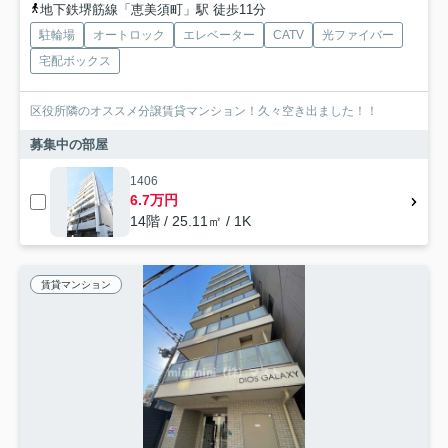
地下鉄堺筋線「恵美須町」駅 徒歩11分
駐輪場
オートロック
エレベーター
CATV
光ファイバー
宅配ボックス
区役所隣のオススメ分譲賃貸マンション！久々空き出ました！！
募集中の部屋
1406
6.7万円
14階 / 25.11㎡ / 1K
賃貸マンション