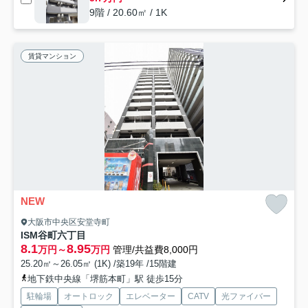
9階 / 20.60㎡ / 1K
賃貸マンション
NEW
大阪市中央区安堂寺町
ISM谷町六丁目
8.1
8.95
万円～
万円
管理/共益費8,000円
25.20㎡～26.05㎡ (1K) /築19年 /15階建
地下鉄中央線「堺筋本町」駅 徒歩15分
駐輪場
オートロック
エレベーター
CATV
光ファイバー