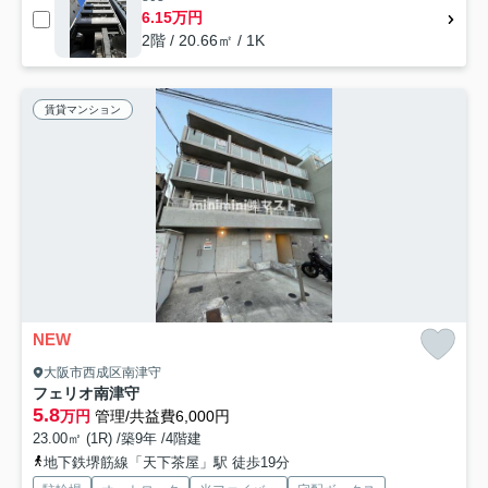
6.15万円
2階 / 20.66㎡ / 1K
賃貸マンション
NEW
大阪市西成区南津守
フェリオ南津守
5.8
万円
管理/共益費6,000円
23.00㎡ (1R) /築9年 /4階建
地下鉄堺筋線「天下茶屋」駅 徒歩19分