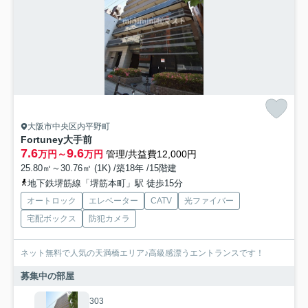
大阪市中央区内平野町
Fortuney大手前
7.6
9.6
万円～
万円
管理/共益費12,000円
25.80㎡～30.76㎡ (1K) /築18年 /15階建
地下鉄堺筋線「堺筋本町」駅 徒歩15分
オートロック
エレベーター
CATV
光ファイバー
宅配ボックス
防犯カメラ
ネット無料で人気の天満橋エリア♪高級感漂うエントランスです！
募集中の部屋
303