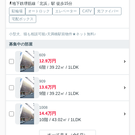
地下鉄堺筋線「北浜」駅 徒歩15分
駐輪場
オートロック
エレベーター
CATV
光ファイバー
宅配ボックス
小型犬、猫も相談可能♪天満橋駅前物件★ネット無料♪
募集中の部屋
609
12.9万円
6階 / 39.22㎡ / 1LDK
909
13.6万円
9階 / 39.22㎡ / 1LDK
1008
14.4万円
10階 / 43.02㎡ / 1LDK