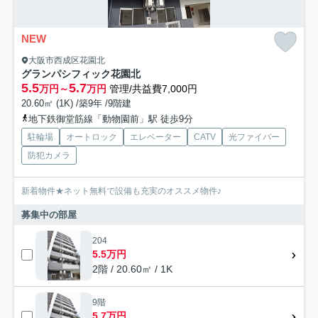
NEW
大阪市西成区花園北
グランパシフィック花園北
5.5
5.7
万円～
万円
管理/共益費7,000円
20.60㎡ (1K) /築9年 /9階建
地下鉄御堂筋線「動物園前」駅 徒歩9分
駐輪場
オートロック
エレベーター
CATV
光ファイバー
防犯カメラ
新着物件★ネット無料で設備も充実のオススメ物件♪
募集中の部屋
204
5.5万円
2階 / 20.60㎡ / 1K
9階
5.7万円