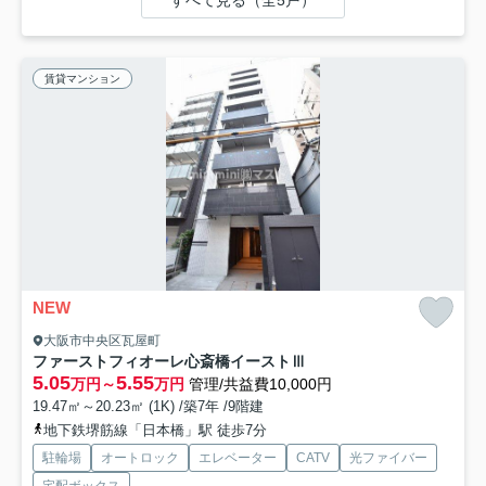
すべて見る（全5戸）
賃貸マンション
NEW
大阪市中央区瓦屋町
ファーストフィオーレ心斎橋イーストⅢ
5.05
5.55
万円～
万円
管理/共益費10,000円
19.47㎡～20.23㎡ (1K) /築7年 /9階建
地下鉄堺筋線「日本橋」駅 徒歩7分
駐輪場
オートロック
エレベーター
CATV
光ファイバー