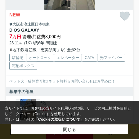
NEW
大阪市浪速区日本橋東
DIOS GALAXY
7
万円
管理/共益費8,000円
23.11㎡ (1K) /築6年 /8階建
地下鉄堺筋線「恵美須町」駅 徒歩3分
駐輪場
オートロック
エレベーター
CATV
光ファイバー
宅配ボックス
ペット犬・猫飼育可能♪ネット無料☆お問い合わせはお早めに！
募集中の部屋
5階
当サイトでは、お客様の当サイト利用状況把握、サービス向上検討を目的と
7万円
して、クッキー（Cookie）を使用しています。
5階 / 23.11㎡ / 1K
詳しくは、当社の
「Cookieの取扱いについて」
をご確認ください。
閉じる
検索条件を変更
まとめてお問い合わせ
メール
来店予約
電話
賃貸マンション