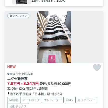
12階 / 58.63㎡ / 1LDK
賃貸マンション
NEW
大阪市中央区高津
エグゼ難波東
7.8
8.34
万円～
万円
管理/共益費10,000円
32.06㎡ (2K) /築17年 /15階建
地下鉄千日前線「日本橋」駅 徒歩8分
駐輪場
オートロック
エレベーター
CATV
光ファイバー
宅配ボックス