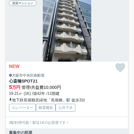
賃貸マンション
NEW
大阪市中央区南船場
心斎橋SPOT21
5
万円
管理/共益費10,000円
19.21㎡ (1K) /築42年 /11階建
地下鉄長堀鶴見緑地「長堀橋」駅 徒歩3分
エレベーター
耐震構造
公共下水
3駅利用可能！駅近1Kのお部屋です！
募集中の部屋