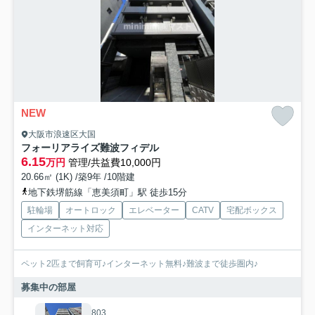
NEW
大阪市浪速区大国
フォーリアライズ難波フィデル
6.15
万円
管理/共益費10,000円
20.66㎡ (1K) /築9年 /10階建
地下鉄堺筋線「恵美須町」駅 徒歩15分
駐輪場
オートロック
エレベーター
CATV
宅配ボックス
インターネット対応
ペット2匹まで飼育可♪インターネット無料♪難波まで徒歩圏内♪
募集中の部屋
803