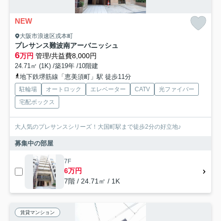
NEW
大阪市浪速区戎本町
プレサンス難波南アーバニッシュ
6
万円
管理/共益費8,000円
24.71㎡ (1K) /築19年 /10階建
地下鉄堺筋線「恵美須町」駅 徒歩11分
駐輪場
オートロック
エレベーター
CATV
光ファイバー
宅配ボックス
大人気のプレサンスシリーズ！大国町駅まで徒歩2分の好立地♪
募集中の部屋
7F
6万円
7階 / 24.71㎡ / 1K
賃貸マンション