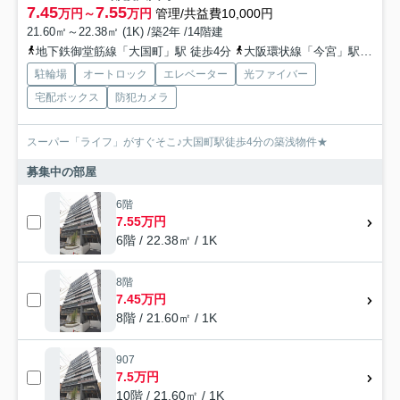
7.45
7.55
万円～
万円
管理/共益費10,000円
21.60㎡～22.38㎡ (1K) /築2年 /14階建
地下鉄御堂筋線「大国町」駅 徒歩4分
大阪環状線「今宮」駅 徒歩10分
駐輪場
オートロック
エレベーター
光ファイバー
宅配ボックス
防犯カメラ
スーパー「ライフ」がすぐそこ♪大国町駅徒歩4分の築浅物件★
募集中の部屋
6階
7.55万円
6階 / 22.38㎡ / 1K
8階
7.45万円
8階 / 21.60㎡ / 1K
907
7.5万円
10階 / 21.60㎡ / 1K