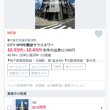
NEW
大阪市浪速区敷津西
CITY SPIRE難波サウスタワー
12.3
12.4
万円～
万円
管理/共益費12,000円
40.69㎡ (1DK) /築20年 /11階建
地下鉄御堂筋線「大国町」駅 徒歩4分
大阪環状線「新今宮」駅 徒歩14分
オートロック
エレベーター
CATV
光ファイバー
宅配ボックス
防犯カメラ
ペット2匹飼育可能・外国籍・wi-fi無料使い放題マンション
募集中の部屋
4階
12.4万円