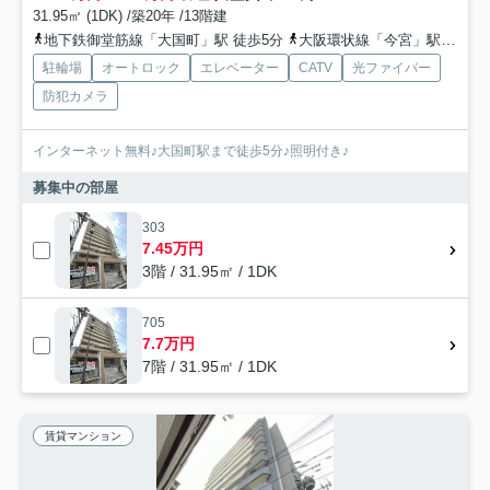
31.95㎡ (1DK) /築20年 /13階建
地下鉄御堂筋線「大国町」駅 徒歩5分
大阪環状線「今宮」駅 徒歩8分
駐輪場
オートロック
エレベーター
CATV
光ファイバー
防犯カメラ
インターネット無料♪大国町駅まで徒歩5分♪照明付き♪
募集中の部屋
303
7.45万円
3階 / 31.95㎡ / 1DK
705
7.7万円
7階 / 31.95㎡ / 1DK
賃貸マンション