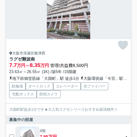
大阪市浪速区敷津西
ラグゼ難波南
7.7
8.35
万円～
万円
管理/共益費8,500円
23.63㎡～26.55㎡ (1K) /築5年 /15階建
地下鉄御堂筋線「大国町」駅 徒歩1分
大阪環状線「今宮」駅 徒歩9分
駐輪場
オートロック
エレベーター
光ファイバー
宅配ボックス
防犯カメラ
大国町駅徒歩1分です★大人気ラグゼシリーズおすすめ築浅物件☆
募集中の部屋
4階
7.95万円