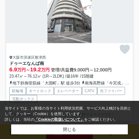
大阪市浪速区敷津西
ドゥーエなんば南
6.9
19.2
万円～
万円
管理/共益費9,000円～12,000円
23.47㎡～76.12㎡ (1R～2LDK) /築16年 /15階建
地下鉄御堂筋線「大国町」駅 徒歩3分
南海高野線「今宮戎」駅 徒歩11分
駐輪場
オートロック
エレベーター
CATV
光ファイバー
宅配ボックス
当サイトでは、お客様の当サイト利用状況把握、サービス向上検討を目的と
して、クッキー（Cookie）を使用しています。
好立地人気物件★ペット飼育可能♪ネット無料でオススメです♪
詳しくは、当社の
「Cookieの取扱いについて」
をご確認ください。
募集中の部屋
閉じる
検索条件を変更
まとめてお問い合わせ
メール
来店予約
電話
5階