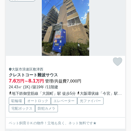
大阪市浪速区敷津西
クレストコート難波サウス
7.6
8.1
万円～
万円
管理/共益費7,000円
24.43㎡ (1K) /築19年 /11階建
地下鉄御堂筋線「大国町」駅 徒歩5分
大阪環状線「今宮」駅 徒歩10分
駐輪場
オートロック
エレベーター
光ファイバー
宅配ボックス
防犯カメラ
ペット飼育ＯＫの物件！立地も良く、ネット無料です★