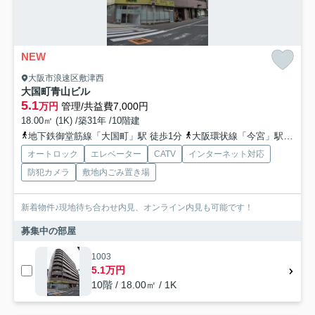
NEW
大阪市浪速区敷津西
大国町青山ビル
5.1
万円
管理/共益費7,000円
18.00㎡ (1K) /築31年 /10階建
地下鉄御堂筋線「大国町」駅 徒歩1分
大阪環状線「今宮」駅 徒歩7分
オートロック
エレベーター
CATV
インターネット対応
防犯カメラ
敷地内ごみ置き場
新着物件♪現地待ち合わせ内見、オンライン内見も可能です！
募集中の部屋
1003
5.1万円
10階 / 18.00㎡ / 1K