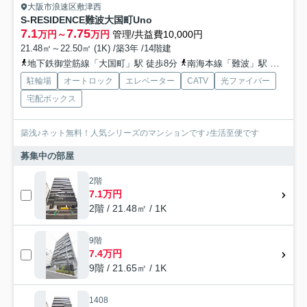
大阪市浪速区敷津西
S-RESIDENCE難波大国町Uno
7.1
7.75
万円～
万円
管理/共益費10,000円
21.48㎡～22.50㎡ (1K) /築3年 /14階建
地下鉄御堂筋線「大国町」駅 徒歩8分
南海本線「難波」駅 徒歩15分
駐輪場
オートロック
エレベーター
CATV
光ファイバー
宅配ボックス
築浅♪ネット無料！人気シリーズのマンションです♪生活至便です
募集中の部屋
2階
7.1万円
2階 / 21.48㎡ / 1K
9階
7.4万円
9階 / 21.65㎡ / 1K
1408