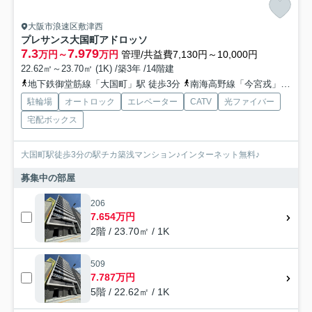
大阪市浪速区敷津西
プレサンス大国町アドロッソ
7.3
7.979
万円～
万円
管理/共益費7,130円～10,000円
22.62㎡～23.70㎡ (1K) /築3年 /14階建
地下鉄御堂筋線「大国町」駅 徒歩3分
南海高野線「今宮戎」駅 徒歩8分
駐輪場
オートロック
エレベーター
CATV
光ファイバー
宅配ボックス
大国町駅徒歩3分の駅チカ築浅マンション♪インターネット無料♪
募集中の部屋
206
7.654万円
2階 / 23.70㎡ / 1K
509
7.787万円
5階 / 22.62㎡ / 1K