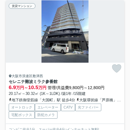
賃貸マンション
大阪市浪速区敷津西
セレニテ難波ミラク参番館
6.9
10.5
万円～
万円
管理/共益費9,800円～12,800円
20.17㎡～30.32㎡ (1K～1LDK) /築1年 /15階建
地下鉄御堂筋線「大国町」駅 徒歩4分
大阪環状線「芦原橋」駅 徒歩9分
オートロック
エレベーター
CATV
光ファイバー
宅配ボックス
防犯カメラ
コンビニ徒歩1分、スーパー徒歩4分♪インターネット無料!