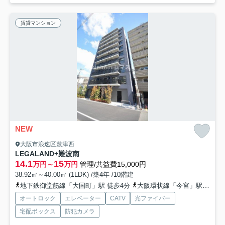
賃貸マンション
NEW
大阪市浪速区敷津西
LEGALAND+難波南
14.1
15
万円～
万円
管理/共益費15,000円
38.92㎡～40.00㎡ (1LDK) /築4年 /10階建
地下鉄御堂筋線「大国町」駅 徒歩4分
大阪環状線「今宮」駅 徒歩7分
オートロック
エレベーター
CATV
光ファイバー
宅配ボックス
防犯カメラ