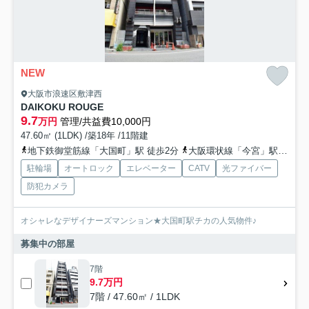
NEW
大阪市浪速区敷津西
DAIKOKU ROUGE
9.7
万円
管理/共益費10,000円
47.60㎡ (1LDK) /築18年 /11階建
地下鉄御堂筋線「大国町」駅 徒歩2分
大阪環状線「今宮」駅 徒歩7分
駐輪場
オートロック
エレベーター
CATV
光ファイバー
防犯カメラ
オシャレなデザイナーズマンション★大国町駅チカの人気物件♪
募集中の部屋
7階
9.7万円
7階 / 47.60㎡ / 1LDK