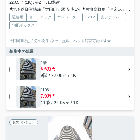
22.05㎡ (1K) /築2年 /13階建
地下鉄御堂筋線「大国町」駅 徒歩1分
南海高野線「今宮戎」駅 徒歩7分
駐輪場
オートロック
エレベーター
CATV
光ファイバー
宅配ボックス
大国町駅徒歩1分の物件♪ネット無料、ペット飼育可能です★
募集中の部屋
9階
8.6万円
9階 / 22.05㎡ / 1K
1106
7.9万円
11階 / 22.05㎡ / 1K
賃貸マンション