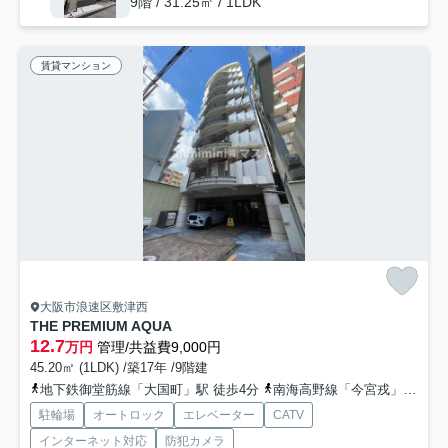
9階 / 31.25㎡ / 1LDK
賃貸マンション
大阪市浪速区敷津西
THE PREMIUM AQUA
12.7
万円
管理/共益費9,000円
45.20㎡ (1LDK) /築17年 /9階建
地下鉄御堂筋線「大国町」駅 徒歩4分
南海高野線「今宮戎」駅 徒歩10分
駐輪場
オートロック
エレベーター
CATV
インターネット対応
防犯カメラ