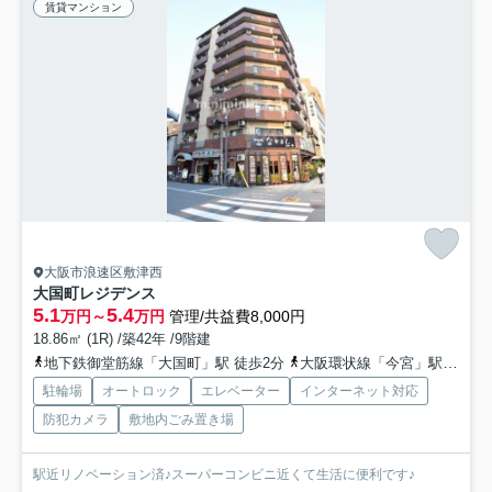
賃貸マンション
大阪市浪速区敷津西
大国町レジデンス
5.1
5.4
万円～
万円
管理/共益費8,000円
18.86㎡ (1R) /築42年 /9階建
地下鉄御堂筋線「大国町」駅 徒歩2分
大阪環状線「今宮」駅 徒歩8分
駐輪場
オートロック
エレベーター
インターネット対応
防犯カメラ
敷地内ごみ置き場
駅近リノベーション済♪スーパーコンビニ近くて生活に便利です♪