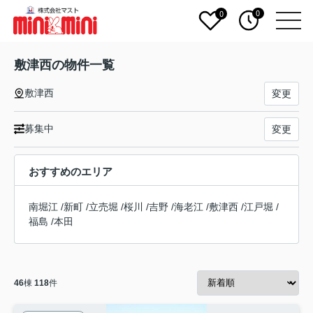
0
0
敷津西の物件一覧
敷津西
変更
募集中
変更
おすすめのエリア
南堀江
/
新町
/
立売堀
/
桜川
/
吉野
/
海老江
/
敷津西
/
江戸堀
/
福島
/
本田
46
棟
118
件