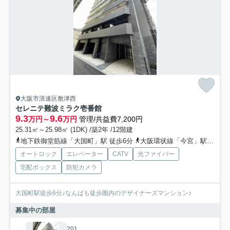
大阪市浪速区敷津西
セレニテ難波ミラク壱番館
9.3
9.6
万円～
万円
管理/共益費7,200円
25.31㎡～25.98㎡ (1DK) /築2年 /12階建
地下鉄御堂筋線「大国町」駅 徒歩6分
大阪環状線「今宮」駅 徒歩7分
オートロック
エレベーター
CATV
光ファイバー
宅配ボックス
防犯カメラ
大国町駅徒歩6分♪なんばも徒歩圏内のデザイナーズマンション♪
募集中の部屋
201