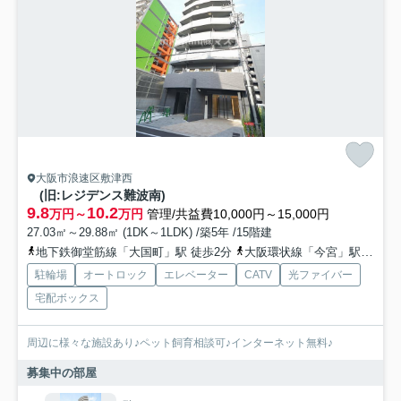
大阪市浪速区敷津西
(旧:レジデンス難波南)
9.8
10.2
万円～
万円
管理/共益費10,000円～15,000円
27.03㎡～29.88㎡ (1DK～1LDK) /築5年 /15階建
地下鉄御堂筋線「大国町」駅 徒歩2分
大阪環状線「今宮」駅 徒歩7分
駐輪場
オートロック
エレベーター
CATV
光ファイバー
宅配ボックス
周辺に様々な施設あり♪ペット飼育相談可♪インターネット無料♪
募集中の部屋