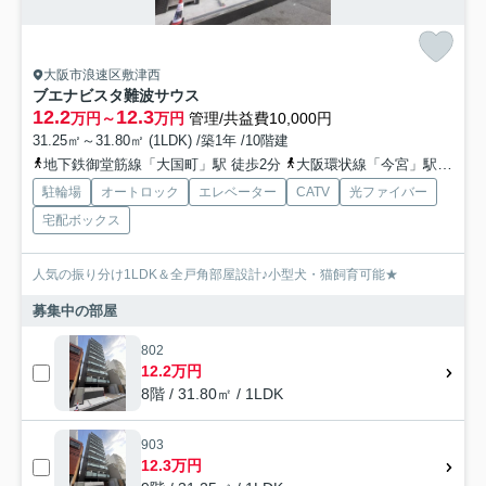
大阪市浪速区敷津西
ブエナビスタ難波サウス
12.2
12.3
万円～
万円
管理/共益費10,000円
31.25㎡～31.80㎡ (1LDK) /築1年 /10階建
地下鉄御堂筋線「大国町」駅 徒歩2分
大阪環状線「今宮」駅 徒歩8分
駐輪場
オートロック
エレベーター
CATV
光ファイバー
宅配ボックス
人気の振り分け1LDK＆全戸角部屋設計♪小型犬・猫飼育可能★
募集中の部屋
802
12.2万円
8階 / 31.80㎡ / 1LDK
903
12.3万円