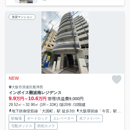
賃貸マンション
NEW
大阪市浪速区敷津西
インボイス難波南レジデンス
9.9
10.6
万円～
万円
管理/共益費9,000円
29.52㎡～32.90㎡ (1R～1DK) /築20年 /10階建
地下鉄御堂筋線「大国町」駅 徒歩3分
大阪環状線「今宮」駅 徒歩7分
駐輪場
オートロック
エレベーター
光ファイバー
宅配ボックス
防犯カメラ