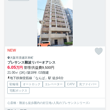
NEW
大阪市浪速区幸町
プレサンス難波リバーオアシス
6.05
万円
管理/共益費9,500円
21.00㎡ (1K) /築18年 /15階建
地下鉄御堂筋線「なんば」駅 徒歩6分
駐輪場
オートロック
エレベーター
CATV
光ファイバー
宅配ボックス
心斎橋・難波も徒歩圏内の好立地♪人気のプレサンスシリーズ♪