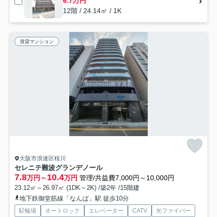
6.7万円
12階 / 24.14㎡ / 1K
賃貸マンション
大阪市浪速区桜川
セレニテ難波グランデノール
7.8
10.4
万円～
万円
管理/共益費7,000円～10,000円
23.12㎡～26.97㎡ (1DK～2K) /築2年 /15階建
地下鉄御堂筋線「なんば」駅 徒歩10分
駐輪場
オートロック
エレベーター
CATV
光ファイバー