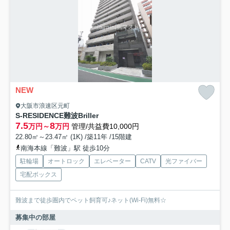
NEW
大阪市浪速区元町
S-RESIDENCE難波Briller
7.5
8
万円～
万円
管理/共益費10,000円
22.80㎡～23.47㎡ (1K) /築11年 /15階建
南海本線「難波」駅 徒歩10分
駐輪場
オートロック
エレベーター
CATV
光ファイバー
宅配ボックス
難波まで徒歩圏内でペット飼育可♪ネット(Wi-Fi)無料☆
募集中の部屋