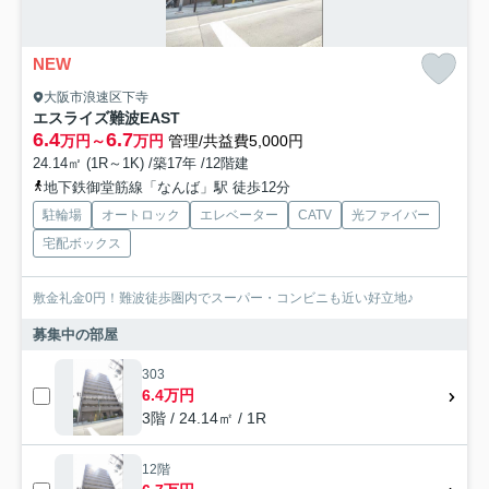
NEW
大阪市浪速区下寺
エスライズ難波EAST
6.4
6.7
万円～
万円
管理/共益費5,000円
24.14㎡ (1R～1K) /築17年 /12階建
地下鉄御堂筋線「なんば」駅 徒歩12分
駐輪場
オートロック
エレベーター
CATV
光ファイバー
宅配ボックス
敷金礼金0円！難波徒歩圏内でスーパー・コンビニも近い好立地♪
募集中の部屋
303
6.4万円
3階 / 24.14㎡ / 1R
12階