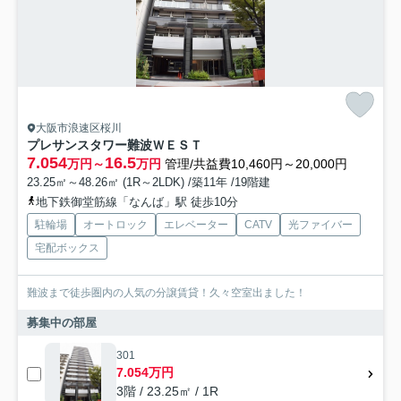
大阪市浪速区桜川
プレサンスタワー難波ＷＥＳＴ
7.054
16.5
万円～
万円
管理/共益費10,460円～20,000円
23.25㎡～48.26㎡ (1R～2LDK) /築11年 /19階建
地下鉄御堂筋線「なんば」駅 徒歩10分
駐輪場
オートロック
エレベーター
CATV
光ファイバー
宅配ボックス
難波まで徒歩圏内の人気の分譲賃貸！久々空室出ました！
募集中の部屋
301
7.054万円
3階 / 23.25㎡ / 1R