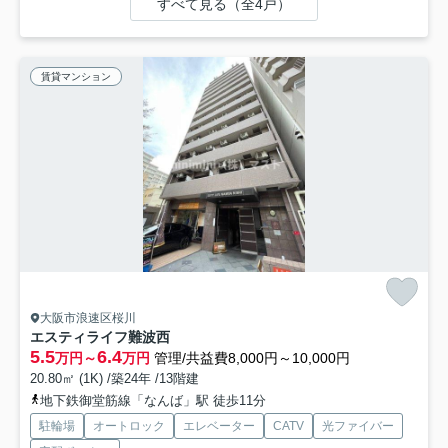
すべて見る（全4戸）
賃貸マンション
大阪市浪速区桜川
エスティライフ難波西
5.5
6.4
万円～
万円
管理/共益費8,000円～10,000円
20.80㎡ (1K) /築24年 /13階建
地下鉄御堂筋線「なんば」駅 徒歩11分
駐輪場
オートロック
エレベーター
CATV
光ファイバー