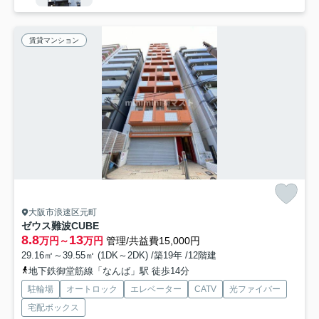
賃貸マンション
大阪市浪速区元町
ゼウス難波CUBE
8.8
13
万円～
万円
管理/共益費15,000円
29.16㎡～39.55㎡ (1DK～2DK) /築19年 /12階建
地下鉄御堂筋線「なんば」駅 徒歩14分
駐輪場
オートロック
エレベーター
CATV
光ファイバー
宅配ボックス