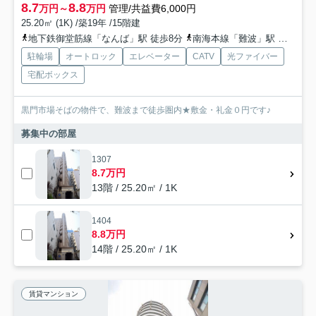
8.7
8.8
万円～
万円
管理/共益費6,000円
25.20㎡ (1K) /築19年 /15階建
地下鉄御堂筋線「なんば」駅 徒歩8分
南海本線「難波」駅 徒歩9分
駐輪場
オートロック
エレベーター
CATV
光ファイバー
宅配ボックス
黒門市場そばの物件で、難波まで徒歩圏内★敷金・礼金０円です♪
募集中の部屋
1307
8.7万円
13階 / 25.20㎡ / 1K
1404
8.8万円
14階 / 25.20㎡ / 1K
賃貸マンション