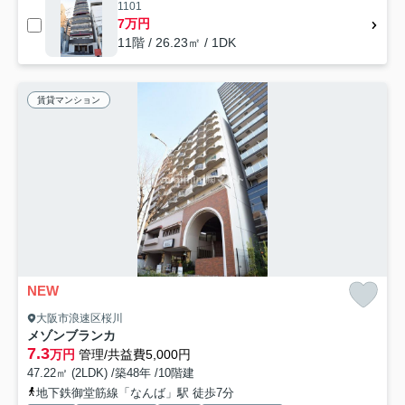
1101
7万円
11階 / 26.23㎡ / 1DK
賃貸マンション
NEW
大阪市浪速区桜川
メゾンブランカ
7.3
万円
管理/共益費5,000円
47.22㎡ (2LDK) /築48年 /10階建
地下鉄御堂筋線「なんば」駅 徒歩7分