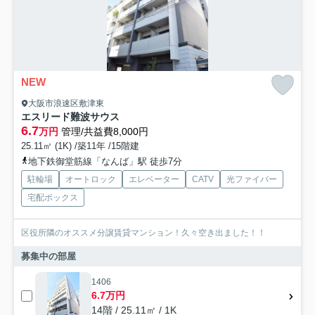
NEW
大阪市浪速区敷津東
エスリード難波サウス
6.7
万円
管理/共益費8,000円
25.11㎡ (1K) /築11年 /15階建
地下鉄御堂筋線「なんば」駅 徒歩7分
駐輪場
オートロック
エレベーター
CATV
光ファイバー
宅配ボックス
区役所隣のオススメ分譲賃貸マンション！久々空き出ました！！
募集中の部屋
1406
6.7万円
14階 / 25.11㎡ / 1K