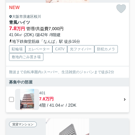
NEW
大阪市浪速区桜川
青風ハイツ
7.8
万円
管理/共益費7,000円
41.04㎡ (2DK) /築42年 /8階建
地下鉄御堂筋線「なんば」駅 徒歩16分
駐輪場
エレベーター
CATV
光ファイバー
防犯カメラ
敷地内ごみ置き場
難波まで自転車圏内♪スーパー、生活雑貨のジャパンまで徒歩2分
募集中の部屋
401
7.8万円
4階 / 41.04㎡ / 2DK
賃貸マンション