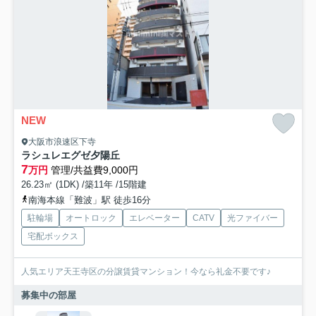
NEW
大阪市浪速区下寺
ラシュレエグゼ夕陽丘
7
万円
管理/共益費9,000円
26.23㎡ (1DK) /築11年 /15階建
南海本線「難波」駅 徒歩16分
駐輪場
オートロック
エレベーター
CATV
光ファイバー
宅配ボックス
人気エリア天王寺区の分譲賃貸マンション！今なら礼金不要です♪
募集中の部屋