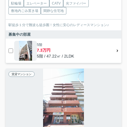
駐輪場
エレベーター
CATV
光ファイバー
敷地内ごみ置き場
閑静な住宅地
駅徒歩１分で難波も徒歩圏！女性に安心のレディースマンション♪
募集中の部屋
5階
7.3万円
5階 / 47.22㎡ / 2LDK
賃貸マンション