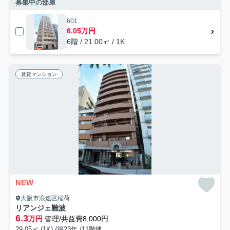
募集中の部屋
601
6.05万円
6階 / 21.00㎡ / 1K
賃貸マンション
NEW
大阪市浪速区稲荷
リアンジェ難波
6.3
万円
管理/共益費8,000円
29.05㎡ (1K) /築23年 /11階建