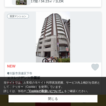
17階 / 34.23㎡ / 1LDK
賃貸マンション
NEW
大阪市浪速区下寺
エスレジデンス学園坂
11.1
当サイトでは、お客様の当サイト利用状況把握、サービス向上検討を目的と
万円
管理/共益費9,000円
して、クッキー（Cookie）を使用しています。
41.19㎡ (1LDK) /築21年 /13階建
詳しくは、当社の
「Cookieの取扱いについて」
をご確認ください。
南海本線「難波」駅 徒歩14分
閉じる
検索条件を変更
まとめてお問い合わせ
駐輪場
オートロック
エレベーター
CATV
光ファイバー
メール
来店予約
電話
宅配ボックス