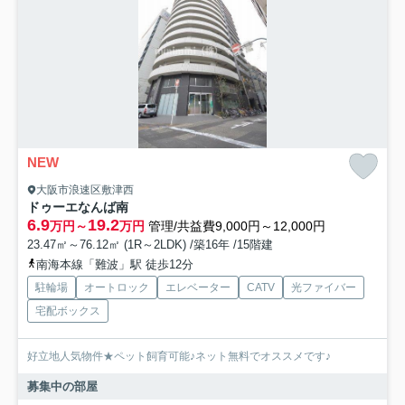
NEW
大阪市浪速区敷津西
ドゥーエなんば南
6.9
19.2
万円～
万円
管理/共益費9,000円～12,000円
23.47㎡～76.12㎡ (1R～2LDK) /築16年 /15階建
南海本線「難波」駅 徒歩12分
駐輪場
オートロック
エレベーター
CATV
光ファイバー
宅配ボックス
好立地人気物件★ペット飼育可能♪ネット無料でオススメです♪
募集中の部屋