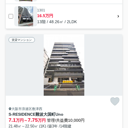
1301
16.5万円
13階 / 48.26㎡ / 2LDK
賃貸マンション
大阪市浪速区敷津西
S-RESIDENCE難波大国町Uno
7.1
7.75
万円～
万円
管理/共益費10,000円
21.48㎡～22.50㎡ (1K) /築3年 /14階建