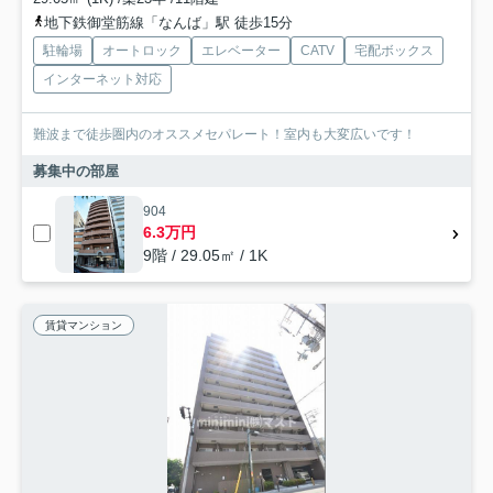
地下鉄御堂筋線「なんば」駅 徒歩15分
駐輪場
オートロック
エレベーター
CATV
宅配ボックス
インターネット対応
難波まで徒歩圏内のオススメセパレート！室内も大変広いです！
募集中の部屋
904
6.3万円
9階 / 29.05㎡ / 1K
賃貸マンション