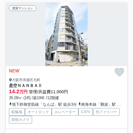
賃貸マンション
NEW
大阪市浪速区元町
是空ＮＡＮＢＡⅡ
14.2
万円
管理/共益費11,000円
35.09㎡ (1R) /築19年 /12階建
地下鉄御堂筋線「なんば」駅 徒歩3分
南海本線「難波」駅 徒歩9分
駐輪場
オートロック
エレベーター
CATV
光ファイバー
防犯カメラ