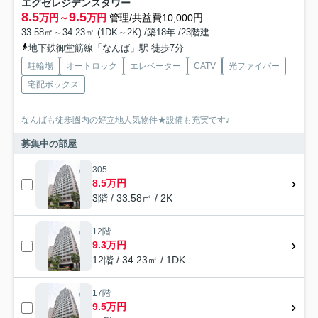
エグゼレジデンスタワー
8.5
9.5
万円～
万円
管理/共益費10,000円
33.58㎡～34.23㎡ (1DK～2K) /築18年 /23階建
地下鉄御堂筋線「なんば」駅 徒歩7分
駐輪場
オートロック
エレベーター
CATV
光ファイバー
宅配ボックス
なんばも徒歩圏内の好立地人気物件★設備も充実です♪
募集中の部屋
305
8.5万円
3階 / 33.58㎡ / 2K
12階
9.3万円
12階 / 34.23㎡ / 1DK
17階
9.5万円