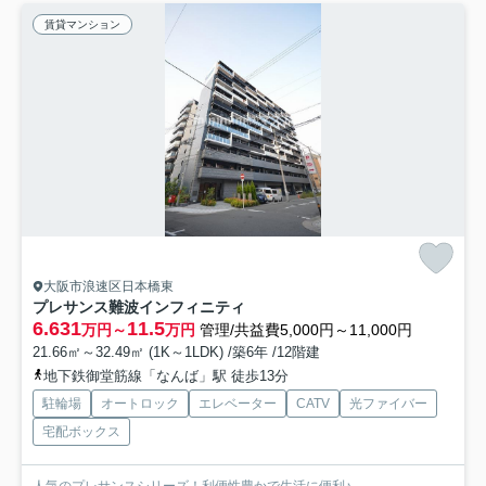
賃貸マンション
大阪市浪速区日本橋東
プレサンス難波インフィニティ
6.631
11.5
万円～
万円
管理/共益費5,000円～11,000円
21.66㎡～32.49㎡ (1K～1LDK) /築6年 /12階建
地下鉄御堂筋線「なんば」駅 徒歩13分
駐輪場
オートロック
エレベーター
CATV
光ファイバー
宅配ボックス