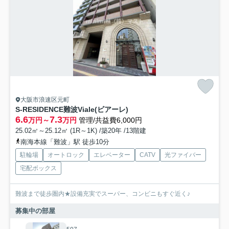
大阪市浪速区元町
S-RESIDENCE難波Viale(ビアーレ)
6.6
7.3
万円～
万円
管理/共益費6,000円
25.02㎡～25.12㎡ (1R～1K) /築20年 /13階建
南海本線「難波」駅 徒歩10分
駐輪場
オートロック
エレベーター
CATV
光ファイバー
宅配ボックス
難波まで徒歩圏内★設備充実でスーパー、コンビニもすぐ近く♪
募集中の部屋