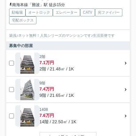
南海本線「難波」駅 徒歩15分
駐輪場
オートロック
エレベーター
CATV
光ファイバー
宅配ボックス
築浅♪ネット無料！人気シリーズのマンションです♪生活至便です
募集中の部屋
2階
7.1万円
2階 / 21.48㎡ / 1K
9階
7.4万円
9階 / 21.65㎡ / 1K
1408
7.6万円
14階 / 22.50㎡ / 1K