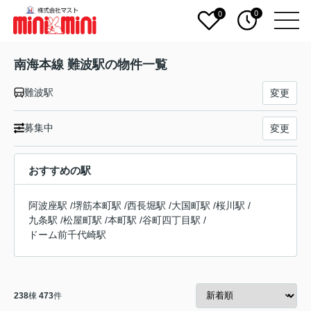
0
0
南海本線 難波駅の物件一覧
難波駅
変更
募集中
変更
おすすめの駅
阿波座駅
/
堺筋本町駅
/
西長堀駅
/
大国町駅
/
桜川駅
/
九条駅
/
松屋町駅
/
本町駅
/
谷町四丁目駅
/
ドーム前千代崎駅
238
棟
473
件