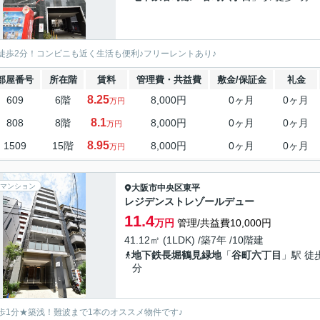
徒歩2分！コンビニも近く生活も便利♪フリーレントあり♪
部屋番号
所在階
賃料
管理費・共益費
敷金/保証金
礼金
8.25
609
6階
8,000円
0ヶ月
0ヶ月
万円
8.1
808
8階
8,000円
0ヶ月
0ヶ月
万円
8.95
1509
15階
8,000円
0ヶ月
0ヶ月
万円
マンション
大阪市中央区
東平
レジデンストレゾールデュー
11.4
万円
管理/共益費10,000円
41.12㎡ (1LDK) /築7年 /10階建
地下鉄長堀鶴見緑地
「
谷町六丁目
」駅 徒
分
歩1分★築浅！難波まで1本のオススメ物件です♪