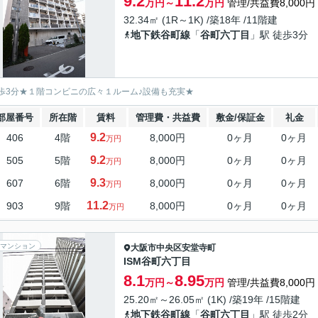
9.2
11.2
万円～
万円
管理/共益費8,000円
32.34㎡ (1R～1K) /築18年 /11階建
地下鉄谷町線
「
谷町六丁目
」駅 徒歩3分
歩3分★１階コンビニの広々１ルーム♪設備も充実★
部屋番号
所在階
賃料
管理費・共益費
敷金/保証金
礼金
9.2
406
4階
8,000円
0ヶ月
0ヶ月
万円
9.2
505
5階
8,000円
0ヶ月
0ヶ月
万円
9.3
607
6階
8,000円
0ヶ月
0ヶ月
万円
11.2
903
9階
8,000円
0ヶ月
0ヶ月
万円
マンション
大阪市中央区
安堂寺町
ISM谷町六丁目
8.1
8.95
万円～
万円
管理/共益費8,000円
25.20㎡～26.05㎡ (1K) /築19年 /15階建
地下鉄谷町線
「
谷町六丁目
」駅 徒歩2分