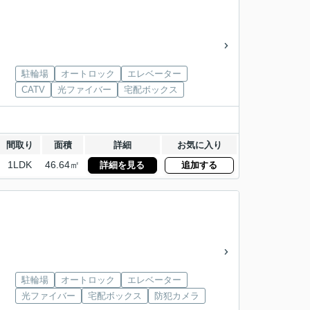
駐輪場
オートロック
エレベーター
CATV
光ファイバー
宅配ボックス
間取り
面積
詳細
お気に入り
1LDK
46.64㎡
詳細を見る
追加する
駐輪場
オートロック
エレベーター
光ファイバー
宅配ボックス
防犯カメラ