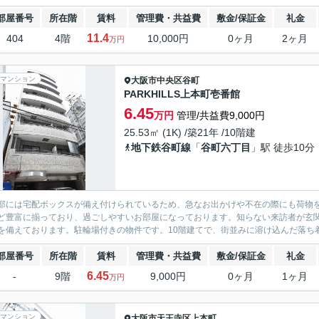
部屋番号
所在階
賃料
管理費・共益費
敷金/保証金
礼金
11.4
404
4階
10,000円
0ヶ月
2ヶ月
万円
マンション
大阪市中央区
谷町
PARKHILLS上本町壱番館
6.45
万円
管理/共益費9,000円
25.53㎡ (1K) /築21年 /10階建
地下鉄谷町線
「
谷町六丁目
」駅 徒歩10分
部には宅配ボックスが備え付けられているため、急なお出かけや不在の際にも荷物
ど豊富に揃っており、過ごしやすいお部屋になっております。知らない来訪者が玄
を備えております。駐輪場付きの物件です。10階建てで、街並みに溶け込んだ落ち着
部屋番号
所在階
賃料
管理費・共益費
敷金/保証金
礼金
6.45
-
9階
9,000円
0ヶ月
1ヶ月
万円
マンション
大阪市天王寺区
上本町