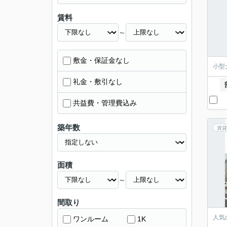
賃料
～
敷金・保証金なし
小型
礼金・敷引なし
共益費・管理費込み
築年数
賃貸
面積
～
間取り
人気
ワンルーム
1K