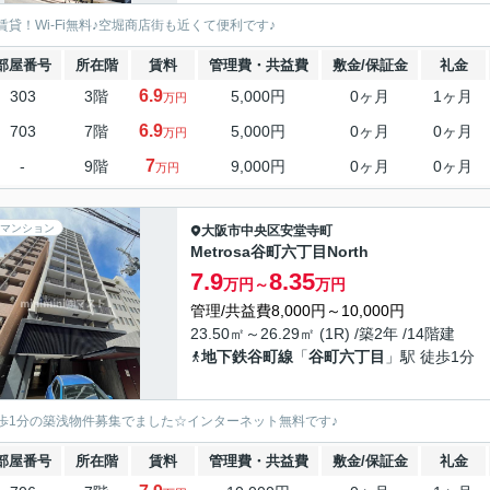
賃貸！Wi-Fi無料♪空堀商店街も近くて便利です♪
部屋番号
所在階
賃料
管理費・共益費
敷金/保証金
礼金
6.9
303
3階
5,000円
0ヶ月
1ヶ月
万円
6.9
703
7階
5,000円
0ヶ月
0ヶ月
万円
7
-
9階
9,000円
0ヶ月
0ヶ月
万円
マンション
大阪市中央区
安堂寺町
Metrosa谷町六丁目North
7.9
8.35
万円～
万円
管理/共益費8,000円～10,000円
23.50㎡～26.29㎡ (1R) /築2年 /14階建
地下鉄谷町線
「
谷町六丁目
」駅 徒歩1分
歩1分の築浅物件募集でました☆インターネット無料です♪
部屋番号
所在階
賃料
管理費・共益費
敷金/保証金
礼金