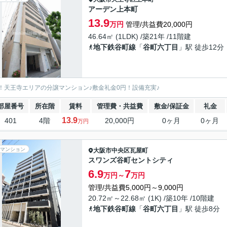
アーデン上本町
13.9
万円
管理/共益費20,000円
46.64㎡ (1LDK) /築21年 /11階建
地下鉄谷町線
「
谷町六丁目
」駅 徒歩12分
！天王寺エリアの分譲マンション♪敷金礼金0円！設備充実♪
部屋番号
所在階
賃料
管理費・共益費
敷金/保証金
礼金
13.9
401
4階
20,000円
0ヶ月
0ヶ月
万円
マンション
大阪市中央区
瓦屋町
スワンズ谷町セントシティ
6.9
7
万円～
万円
管理/共益費5,000円～9,000円
20.72㎡～22.68㎡ (1K) /築10年 /10階建
地下鉄谷町線
「
谷町六丁目
」駅 徒歩8分