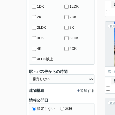
1DK
1LDK
2K
2DK
賃貸
2LDK
3K
3DK
3LDK
4K
4DK
4LDK以上
駅・バス停からの時間
広々
建物構造
追加する
情報公開日
賃貸
指定しない
本日