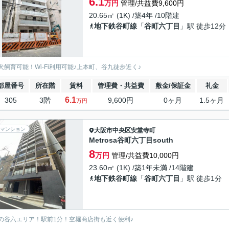
6.1
万円
管理/共益費9,600円
20.65㎡ (1K) /築4年 /10階建
地下鉄谷町線
「
谷町六丁目
」駅 徒歩12分
犬飼育可能！Wi-Fi利用可能♪上本町、谷九徒歩近く♪
部屋番号
所在階
賃料
管理費・共益費
敷金/保証金
礼金
6.1
305
3階
9,600円
0ヶ月
1.5ヶ月
万円
マンション
大阪市中央区
安堂寺町
Metrosa谷町六丁目south
8
万円
管理/共益費10,000円
23.60㎡ (1K) /築1年未満 /14階建
地下鉄谷町線
「
谷町六丁目
」駅 徒歩1分
の谷六エリア！駅前1分！空堀商店街も近く便利♪