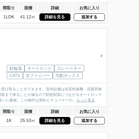
間取り
面積
詳細
お気に入り
1LDK
41.12㎡
詳細を見る
追加する
駐輪場
オートロック
エレベーター
CATV
光ファイバー
宅配ボックス
を受け取ることができます。室内設備は浴室乾燥機・洗面所独
関前まで来ることが減るので防犯対策につながるオートロック
いた建物。この物件は契約とチューナーの...
もっと見る
間取り
面積
詳細
お気に入り
1K
25.53㎡
詳細を見る
追加する