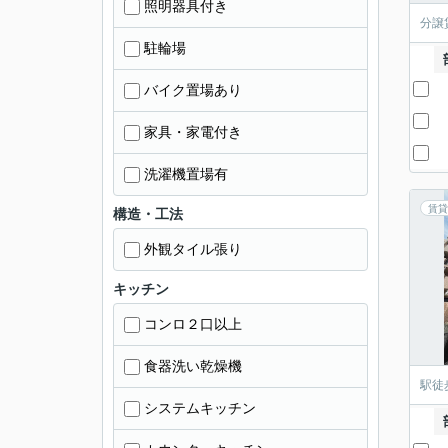
照明器具付き
分譲
駐輪場
バイク置場あり
家具・家電付き
洗濯機置場有
賃貸
構造・工法
外観タイル張り
キッチン
コンロ２口以上
食器洗い乾燥機
駅徒
システムキッチン