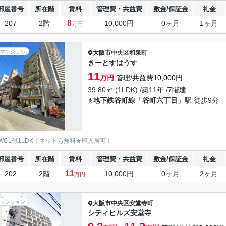
部屋番号
所在階
賃料
管理費・共益費
敷金/保証金
礼金
8
207
2階
10,000円
0ヶ月
1ヶ月
万円
マンション
大阪市中央区
和泉町
きーとすはうす
11
万円
管理/共益費10,000円
39.80㎡ (1LDK) /築11年 /7階建
地下鉄谷町線
「
谷町六丁目
」駅 徒歩9分
WCL付1LDK！ネットも無料★即入居可！
部屋番号
所在階
賃料
管理費・共益費
敷金/保証金
礼金
11
202
2階
10,000円
0ヶ月
2ヶ月
万円
マンション
大阪市中央区
安堂寺町
シティヒルズ安堂寺