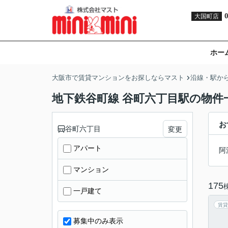
大国町店
ホー
大阪市で賃貸マンションをお探しならマスト
沿線・駅か
地下鉄谷町線 谷町六丁目駅の物件
お
谷町六丁目
変更
アパート
阿
マンション
175
一戸建て
賃貸
募集中のみ表示