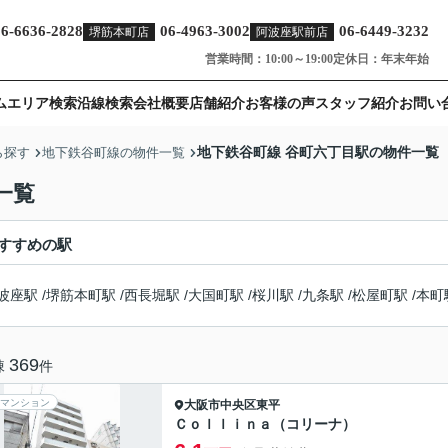
06-6636-2828
06-4963-3002
06-6449-3232
堺筋本町店
阿波座駅前店
営業時間：10:00～19:00
定休日：年末年始
ム
エリア検索
沿線検索
会社概要
店舗紹介
お客様の声
スタッフ紹介
お問い
地下鉄谷町線 谷町六丁目駅の物件一覧
ら探す
地下鉄谷町線の物件一覧
一覧
すすめの駅
波座駅
/
堺筋本町駅
/
西長堀駅
/
大国町駅
/
桜川駅
/
九条駅
/
松屋町駅
/
本町
369
棟
件
マンション
大阪市中央区
東平
Ｃｏｌｌｉｎａ（コリーナ）