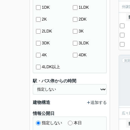
分譲
1DK
1LDK
2K
2DK
2LDK
3K
3DK
3LDK
4K
4DK
賃貸
4LDK以上
駅・バス停からの時間
建物構造
追加する
情報公開日
広々
指定しない
本日