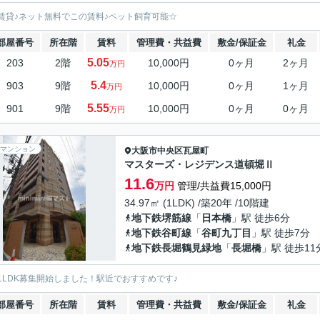
賃貸♪ネット無料でこの賃料♪ペット飼育可能☆
部屋番号
所在階
賃料
管理費・共益費
敷金/保証金
礼金
5.05
203
2階
10,000円
0ヶ月
2ヶ月
万円
5.4
903
9階
10,000円
0ヶ月
1ヶ月
万円
5.55
901
9階
10,000円
0ヶ月
0ヶ月
万円
マンション
大阪市中央区
瓦屋町
マスターズ・レジデンス道頓堀Ⅱ
11.6
万円
管理/共益費15,000円
34.97㎡ (1LDK) /築20年 /10階建
地下鉄堺筋線
「
日本橋
」駅 徒歩6分
地下鉄谷町線
「
谷町九丁目
」駅 徒歩7分
地下鉄長堀鶴見緑地
「
長堀橋
」駅 徒歩11
1LDK募集開始しました！駅近でおすすめです♪
部屋番号
所在階
賃料
管理費・共益費
敷金/保証金
礼金