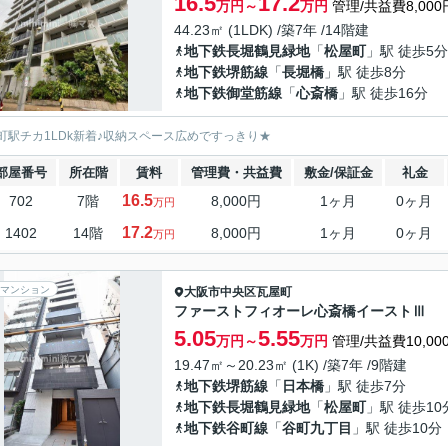
16.5
17.2
万円～
万円
管理/共益費8,000
44.23㎡ (1LDK) /築7年 /14階建
地下鉄長堀鶴見緑地
「
松屋町
」駅 徒歩5分
地下鉄堺筋線
「
長堀橋
」駅 徒歩8分
地下鉄御堂筋線
「
心斎橋
」駅 徒歩16分
町駅チカ1LDk新着♪収納スペース広めですっきり★
部屋番号
所在階
賃料
管理費・共益費
敷金/保証金
礼金
16.5
702
7階
8,000円
1ヶ月
0ヶ月
万円
17.2
1402
14階
8,000円
1ヶ月
0ヶ月
万円
マンション
大阪市中央区
瓦屋町
ファーストフィオーレ心斎橋イーストⅢ
5.05
5.55
万円～
万円
管理/共益費10,00
19.47㎡～20.23㎡ (1K) /築7年 /9階建
地下鉄堺筋線
「
日本橋
」駅 徒歩7分
地下鉄長堀鶴見緑地
「
松屋町
」駅 徒歩10
地下鉄谷町線
「
谷町九丁目
」駅 徒歩10分