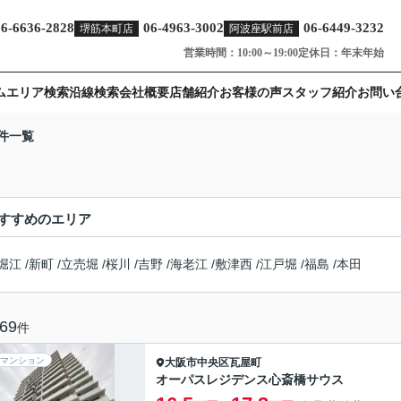
06-6636-2828
06-4963-3002
06-6449-3232
堺筋本町店
阿波座駅前店
営業時間：10:00～19:00
定休日：年末年始
ム
エリア検索
沿線検索
会社概要
店舗紹介
お客様の声
スタッフ紹介
お問い
件一覧
すすめのエリア
堀江
/
新町
/
立売堀
/
桜川
/
吉野
/
海老江
/
敷津西
/
江戸堀
/
福島
/
本田
69
件
マンション
大阪市中央区
瓦屋町
オーパスレジデンス心斎橋サウス