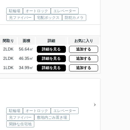
駐輪場
オートロック
エレベーター
光ファイバー
宅配ボックス
防犯カメラ
間取り
面積
詳細
お気に入り
2LDK
56.64㎡
詳細を見る
追加する
2LDK
46.35㎡
詳細を見る
追加する
1LDK
34.99㎡
詳細を見る
追加する
駐輪場
オートロック
エレベーター
光ファイバー
敷地内ごみ置き場
閑静な住宅地