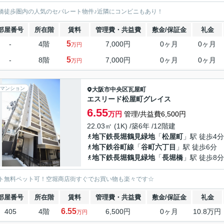
橋徒歩圏内の人気のセパレート物件♪近隣にコンビニもあり！
部屋番号
所在階
賃料
管理費・共益費
敷金/保証金
礼金
5
-
4階
7,000円
0ヶ月
0ヶ月
万円
5
-
8階
7,000円
0ヶ月
0ヶ月
万円
マンション
大阪市中央区
瓦屋町
エスリード松屋町グレイス
6.55
万円
管理/共益費6,500円
22.03㎡ (1K) /築6年 /12階建
地下鉄長堀鶴見緑地
「
松屋町
」駅 徒歩4分
地下鉄谷町線
「
谷町六丁目
」駅 徒歩6分
地下鉄長堀鶴見緑地
「
長堀橋
」駅 徒歩8分
ト無料ペット可！空堀商店街すぐでお買い物も楽々です☆
部屋番号
所在階
賃料
管理費・共益費
敷金/保証金
礼金
6.55
405
4階
6,500円
0ヶ月
10.8万円
万円