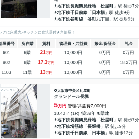
地下鉄長堀鶴見緑地
「
松屋町
」駅 徒歩7分
地下鉄千日前線
「
日本橋
」駅 徒歩9分
地下鉄谷町線
「
谷町九丁目
」駅 徒歩9分
ングに床暖房♪キッチンに食洗器付★角部屋！
部屋番号
所在階
賃料
管理費・共益費
敷金/保証金
礼金
21
601
6階
10,000円
0万円
0万円
万円
17.3
802
8階
10,000円
0万円
18.3万円
万円
13
1103
11階
10,000円
0万円
0万円
万円
マンション
大阪市中央区
瓦屋町
グランドール長堀
5
万円
管理/共益費7,000円
18.40㎡ (1R) /築39年 /8階建
地下鉄長堀鶴見緑地
「
松屋町
」駅 徒歩7分
地下鉄堺筋線
「
長堀橋
」駅 徒歩9分
地下鉄千日前線
「
日本橋
」駅 徒歩12分