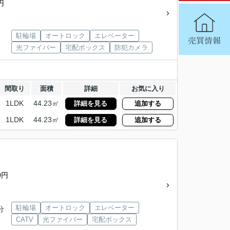
円
駐輪場
オートロック
エレベーター
光ファイバー
宅配ボックス
防犯カメラ
間取り
面積
詳細
お気に入り
1LDK
44.23㎡
詳細を見る
追加する
1LDK
44.23㎡
詳細を見る
追加する
0円
駐輪場
オートロック
エレベーター
分
CATV
光ファイバー
宅配ボックス