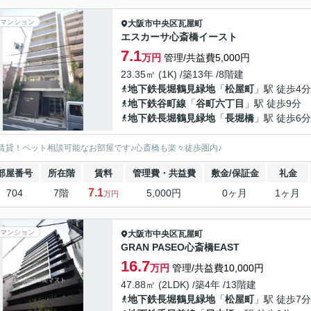
マンション
大阪市中央区
瓦屋町
エスカーサ心斎橋イースト
7.1
万円
管理/共益費5,000円
23.35㎡ (1K) /築13年 /8階建
地下鉄長堀鶴見緑地
「
松屋町
」駅 徒歩4分
地下鉄谷町線
「
谷町六丁目
」駅 徒歩9分
地下鉄長堀鶴見緑地
「
長堀橋
」駅 徒歩6分
賃貸！ペット相談可能なお部屋です♪心斎橋も楽々徒歩圏内♪
部屋番号
所在階
賃料
管理費・共益費
敷金/保証金
礼金
7.1
704
7階
5,000円
0ヶ月
1ヶ月
万円
マンション
大阪市中央区
瓦屋町
GRAN PASEO心斎橋EAST
16.7
万円
管理/共益費10,000円
47.88㎡ (2LDK) /築4年 /13階建
地下鉄長堀鶴見緑地
「
松屋町
」駅 徒歩7分