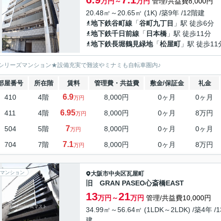
万円～
万円
管理/共益費8,000円
20.48㎡～20.65㎡ (1K) /築9年 /12階建
地下鉄谷町線
「
谷町九丁目
」駅 徒歩6分
地下鉄千日前線
「
日本橋
」駅 徒歩11分
地下鉄長堀鶴見緑地
「
松屋町
」駅 徒歩11
シリーズマンション★設備充実で難波やミナミも自転車圏内♪
部屋番号
所在階
賃料
管理費・共益費
敷金/保証金
礼金
6.9
410
4階
8,000円
0ヶ月
0ヶ月
万円
6.95
411
4階
8,000円
0ヶ月
8万円
万円
7
504
5階
8,000円
0ヶ月
0ヶ月
万円
7.1
704
7階
8,000円
0ヶ月
8万円
万円
マンション
大阪市中央区
瓦屋町
旧 GRAN PASEO心斎橋EAST
13
21
万円～
万円
管理/共益費10,000円
34.99㎡～56.64㎡ (1LDK～2LDK) /築4年 /
建