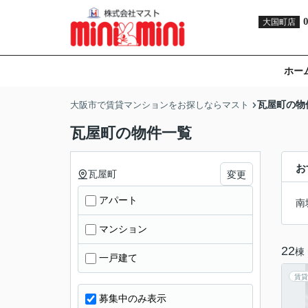
大国町店
ホー
瓦屋町の物
大阪市で賃貸マンションをお探しならマスト
瓦屋町の物件一覧
お
瓦屋町
変更
アパート
南
マンション
22
棟
一戸建て
賃貸
募集中のみ表示