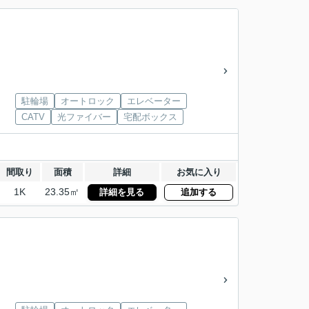
駐輪場
オートロック
エレベーター
CATV
光ファイバー
宅配ボックス
間取り
面積
詳細
お気に入り
1K
23.35㎡
詳細を見る
追加する