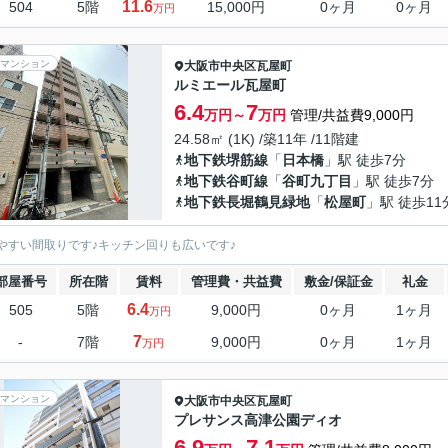
11.6
504
5階
15,000円
0ヶ月
0ヶ月
万円
マンション
大阪市中央区
瓦屋町
ルミエール瓦屋町
6.4
7
万円～
万円
管理/共益費9,000円
24.58㎡ (1K) /築11年 /11階建
地下鉄堺筋線
「
日本橋
」駅 徒歩7分
地下鉄谷町線
「
谷町九丁目
」駅 徒歩7分
地下鉄長堀鶴見緑地
「
松屋町
」駅 徒歩11
やすい間取りです♪キッチン回りも広いです♪
部屋番号
所在階
賃料
管理費・共益費
敷金/保証金
礼金
6.4
505
5階
9,000円
0ヶ月
1ヶ月
万円
7
-
7階
9,000円
0ヶ月
1ヶ月
万円
マンション
大阪市中央区
瓦屋町
プレサンス高津公園ディオ
6.9
7.1