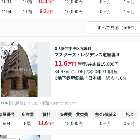
15.1
1001
10階
12,000円
0ヶ月
1ヶ月
万円
9.2
1104
11階
10,000円
0ヶ月
1ヶ月
万円
すべて見る（全6件）
マンション
大阪市中央区
瓦屋町
マスターズ・レジデンス道頓堀Ⅱ
11.6
万円
管理/共益費15,000円
34.97㎡ (1LDK) /築20年 /10階建
地下鉄堺筋線
「
日本橋
」駅 徒歩6分
1LDK募集開始しました！駅近でおすすめです♪
部屋番号
所在階
賃料
管理費・共益費
敷金/保証金
礼金
11.6
504
5階
15,000円
0ヶ月
0ヶ月
万円