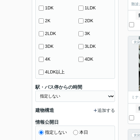
難波
1DK
1LDK
2K
2DK
2LDK
3K
賃貸
3DK
3LDK
4K
4DK
4LDK以上
駅・バス停からの時間
ミナ
建物構造
追加する
情報公開日
指定しない
本日
賃貸