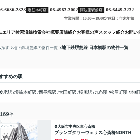
06-6636-2828
06-4963-3002
06-6449-3232
堺筋本町店
阿波座駅前店
営業時間：10:00～19:00
定休日：年末年始
ム
エリア検索
沿線検索
会社概要
店舗紹介
お客様の声
スタッフ紹介
お問い
地下鉄堺筋線 日本橋駅の物件一覧
ら探す
地下鉄堺筋線の物件一覧
すすめの駅
波座駅
/
堺筋本町駅
/
西長堀駅
/
大国町駅
/
桜川駅
/
九条駅
/
松屋町駅
/
本町
169
件
マンション
大阪市中央区
東心斎橋
ブランズタワーウェリス心斎橋NORTH