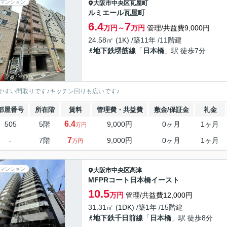
マンション
大阪市中央区
瓦屋町
ルミエール瓦屋町
6.4
7
万円～
万円
管理/共益費9,000円
24.58㎡ (1K) /築11年 /11階建
地下鉄堺筋線
「
日本橋
」駅 徒歩7分
やすい間取りです♪キッチン回りも広いです♪
部屋番号
所在階
賃料
管理費・共益費
敷金/保証金
礼金
6.4
505
5階
9,000円
0ヶ月
1ヶ月
万円
7
-
7階
9,000円
0ヶ月
1ヶ月
万円
マンション
大阪市中央区
高津
MFPRコート日本橋イースト
10.5
万円
管理/共益費12,000円
31.31㎡ (1DK) /築1年 /15階建
地下鉄千日前線
「
日本橋
」駅 徒歩8分