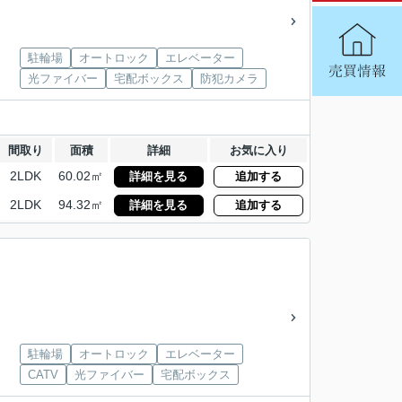
駐輪場
オートロック
エレベーター
光ファイバー
宅配ボックス
防犯カメラ
間取り
面積
詳細
お気に入り
2LDK
60.02㎡
詳細を見る
追加する
2LDK
94.32㎡
詳細を見る
追加する
駐輪場
オートロック
エレベーター
CATV
光ファイバー
宅配ボックス