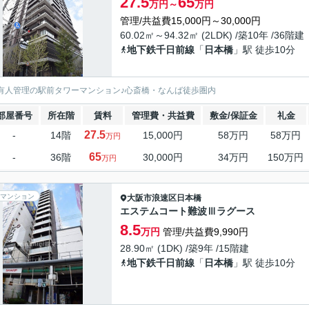
27.5
65
万円～
万円
管理/共益費15,000円～30,000円
60.02㎡～94.32㎡ (2LDK) /築10年 /36階建
地下鉄千日前線
「
日本橋
」駅 徒歩10分
H有人管理の駅前タワーマンション♪心斎橋・なんば徒歩圏内
部屋番号
所在階
賃料
管理費・共益費
敷金/保証金
礼金
27.5
-
14階
15,000円
58万円
58万円
万円
65
-
36階
30,000円
34万円
150万円
万円
マンション
大阪市浪速区
日本橋
エステムコート難波Ⅲラグース
8.5
万円
管理/共益費9,990円
28.90㎡ (1DK) /築9年 /15階建
地下鉄千日前線
「
日本橋
」駅 徒歩10分