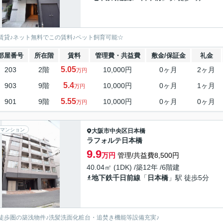
賃貸♪ネット無料でこの賃料♪ペット飼育可能☆
部屋番号
所在階
賃料
管理費・共益費
敷金/保証金
礼金
5.05
203
2階
10,000円
0ヶ月
2ヶ月
万円
5.4
903
9階
10,000円
0ヶ月
1ヶ月
万円
5.55
901
9階
10,000円
0ヶ月
0ヶ月
万円
マンション
大阪市中央区
日本橋
ラフォルテ日本橋
9.9
万円
管理/共益費8,500円
40.04㎡ (1DK) /築12年 /6階建
地下鉄千日前線
「
日本橋
」駅 徒歩5分
徒歩圏の築浅物件♪洗髪洗面化粧台・追焚き機能等設備充実♪