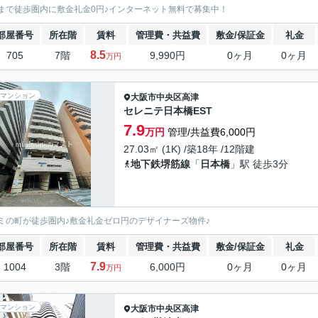
まで徒歩圏内に敷金礼金0円♪インターネット無料で募集中！
部屋番号
所在階
賃料
管理費・共益費
敷金/保証金
礼金
8.5
705
7階
9,990円
0ヶ月
0ヶ月
万円
マンション
大阪市中央区
高津
セレニテ日本橋EST
7.9
万円
管理/共益費6,000円
27.03㎡ (1K) /築18年 /12階建
地下鉄堺筋線
「
日本橋
」駅 徒歩3分
ミの町が徒歩圏内♪敷金礼金ゼロ円のデザイナーズ物件♪
部屋番号
所在階
賃料
管理費・共益費
敷金/保証金
礼金
7.9
1004
3階
6,000円
0ヶ月
0ヶ月
万円
マンション
大阪市中央区
高津