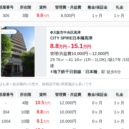
部屋番号
所在階
賃料
管理費・共益費
敷金/保証金
礼金
9.9
305
3階
8,500円
1ヶ月
1ヶ月
万円
マンション
大阪市中央区
高津
CITY SPIRE日本橋高津
8.8
15.1
万円～
万円
管理/共益費10,000円～12,000円
29.76㎡～41.18㎡ (1R～1LDK) /築17年 /1
建
地下鉄千日前線
「
日本橋
」駅 徒歩5分
ばも楽々徒歩圏内♪小型犬、猫相談可能♪商業施設も多いです
部屋番号
所在階
賃料
管理費・共益費
敷金/保証金
礼金
10.5
-
4階
12,000円
0ヶ月
1ヶ月
万円
8.8
304
10階
10,000円
0ヶ月
1ヶ月
万円
9.1
1004
10階
10,000円
0ヶ月
1ヶ月
万円