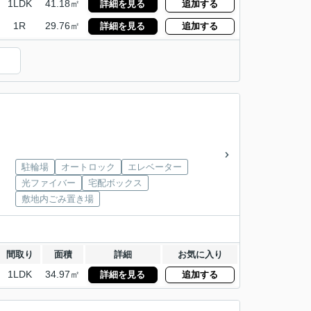
1LDK
41.18㎡
詳細を見る
追加する
1R
29.76㎡
詳細を見る
追加する
駐輪場
オートロック
エレベーター
光ファイバー
宅配ボックス
敷地内ごみ置き場
間取り
面積
詳細
お気に入り
1LDK
34.97㎡
詳細を見る
追加する