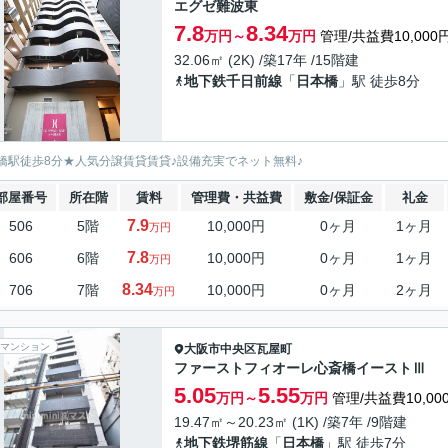
エグゼ難波東
7.8
8.34
万円～
万円
管理/共益費10,000
32.06㎡ (2K) /築17年 /15階建
地下鉄千日前線
「
日本橋
」駅 徒歩8分
橋駅徒歩8分★人気分譲賃貸賃貸♪設備充実でネット無料♪
部屋番号
所在階
賃料
管理費・共益費
敷金/保証金
礼金
7.9
506
5階
10,000円
0ヶ月
1ヶ月
万円
7.8
606
6階
10,000円
0ヶ月
1ヶ月
万円
8.34
706
7階
10,000円
0ヶ月
2ヶ月
万円
マンション
大阪市中央区
瓦屋町
ファーストフィオーレ心斎橋イーストⅢ
5.05
5.55
万円～
万円
管理/共益費10,00
19.47㎡～20.23㎡ (1K) /築7年 /9階建
地下鉄堺筋線
「
日本橋
」駅 徒歩7分