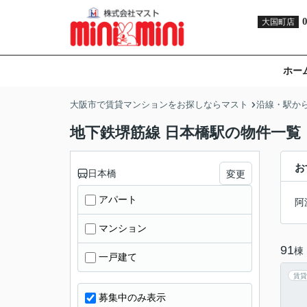
大国町店
ホー
大阪市で賃貸マンションをお探しならマスト
沿線・駅か
地下鉄堺筋線 日本橋駅の物件一覧
お
日本橋
変更
アパート
阿
マンション
91
棟
一戸建て
賃貸
募集中のみ表示