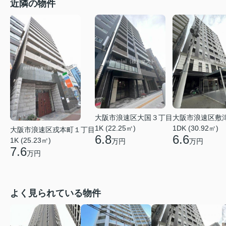
近隣の物件
大阪市浪速区大国３丁目
大阪市浪速区敷
1K (22.25㎡)
1DK (30.92㎡)
大阪市浪速区戎本町１丁目
6.8
6.6
1K (25.23㎡)
万円
万円
7.6
万円
よく見られている物件