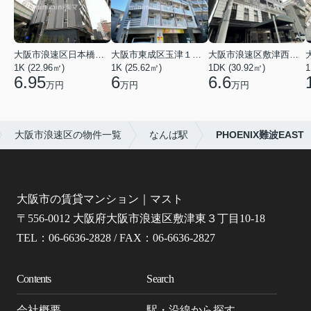
大阪市浪速区日本橋東３丁目
大阪市東成区玉津１丁目
大阪市浪速区敷津西１丁目
1K (22.96㎡)
1K (25.62㎡)
1DK (30.92㎡)
1
6.95
6
6.6
万円
万円
万円
大阪市浪速区の物件一覧
なんば駅
PHOENIX難波EAST
大阪市の賃貸マンション｜マスト
〒556-0012 大阪府大阪市浪速区敷津東３丁目10-18
TEL：06-6636-2828 / FAX：06-6636-2827
Contents
Search
会社概要
駅・沿線から探す