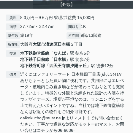
【外観】
8.3万円～9.6万円 管理/共益費 15,000円
賃料
27.72㎡～32.47㎡
1K
面積
間取り
築19年
9階/13階建
築年数
所在階
大阪府
大阪市浪速区
日本橋
３丁目
所在地
地下鉄御堂筋線
「
なんば
」駅 徒歩5分
交通
地下鉄千日前線
「
日本橋
」駅 徒歩7分
地下鉄谷町線
「
四天王寺前夕陽ヶ丘
」駅 徒歩12分
近くにはファミリーマート 日本橋四丁目店(徒歩3分)が
備考
ありちょっとした買い物に便利です。共用部にはエレベ
ータ・敷地内ごみ置き場などが備わっておりとても充実
しています。特徴的な外観と洗練された設計の内装を持
つデザイナーズ。場所が平坦なのは、ランニングをする
上で抑えたいポイントですね。当社では地下鉄御堂筋線
なんば駅近くの物件をご紹介可能です。
daikokucho@must.ne.jpよりマストまでお問い合わせく
ださい。丁寧かつ迅速な対応がモットーのマスト。お問
い合せはコチラから06-6636-