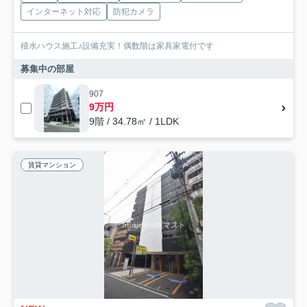
インターネット対応
防犯カメラ
積水ハウス施工♪設備充実！偶数階は家具家電付です
募集中の部屋
907
9万円
9階 / 34.78㎡ / 1LDK
賃貸マンション