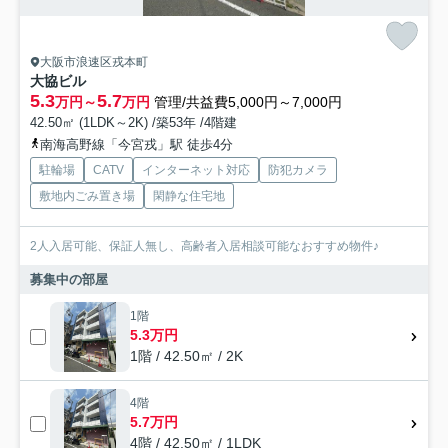
大阪市浪速区戎本町
大協ビル
5.3
5.7
万円～
万円
管理/共益費5,000円～7,000円
42.50㎡ (1LDK～2K) /築53年 /4階建
南海高野線「今宮戎」駅 徒歩4分
駐輪場
CATV
インターネット対応
防犯カメラ
敷地内ごみ置き場
閑静な住宅地
2人入居可能、保証人無し、高齢者入居相談可能なおすすめ物件♪
募集中の部屋
1階
5.3万円
1階 / 42.50㎡ / 2K
4階
5.7万円
4階 / 42.50㎡ / 1LDK