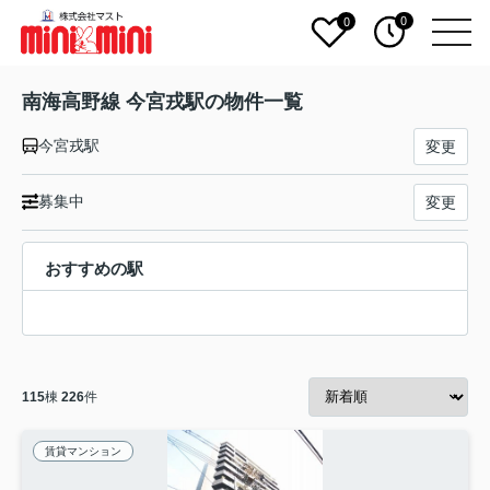
0
0
南海高野線 今宮戎駅の物件一覧
今宮戎駅
変更
募集中
変更
おすすめの駅
115
棟
226
件
賃貸マンション