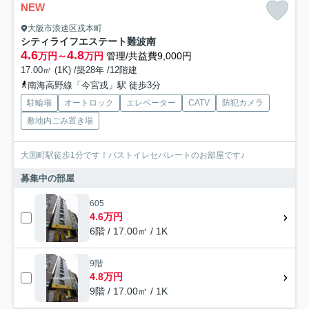
NEW
大阪市浪速区戎本町
シティライフエステート難波南
4.6
4.8
万円～
万円
管理/共益費9,000円
17.00㎡ (1K) /築28年 /12階建
南海高野線「今宮戎」駅 徒歩3分
駐輪場
オートロック
エレベーター
CATV
防犯カメラ
敷地内ごみ置き場
大国町駅徒歩1分です！バストイレセパレートのお部屋です♪
募集中の部屋
605
4.6万円
6階 / 17.00㎡ / 1K
9階
4.8万円
9階 / 17.00㎡ / 1K