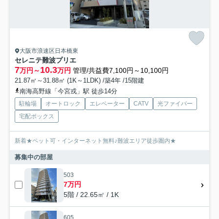
大阪市浪速区日本橋東
セレニテ難波プリエ
7
10.3
万円～
万円
管理/共益費7,100円～10,100円
21.87㎡～31.88㎡ (1K～1LDK) /築4年 /15階建
南海高野線「今宮戎」駅 徒歩14分
駐輪場
オートロック
エレベーター
CATV
光ファイバー
宅配ボックス
新着★ペット可・インターネット無料♪難波エリア徒歩圏内★
募集中の部屋
503
7万円
5階 / 22.65㎡ / 1K
605