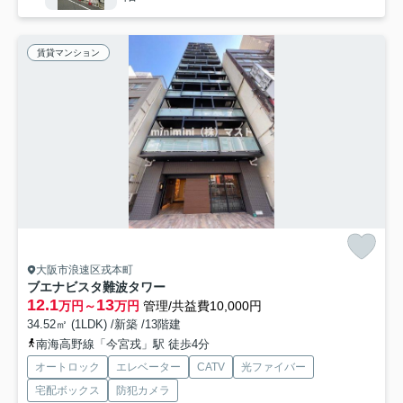
賃貸マンション
大阪市浪速区戎本町
ブエナビスタ難波タワー
12.1
13
万円～
万円
管理/共益費10,000円
34.52㎡ (1LDK) /新築 /13階建
南海高野線「今宮戎」駅 徒歩4分
オートロック
エレベーター
CATV
光ファイバー
宅配ボックス
防犯カメラ