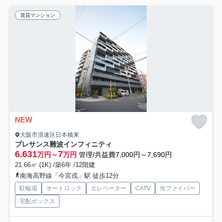
賃貸マンション
NEW
大阪市浪速区日本橋東
プレサンス難波インフィニティ
6.631
7
万円～
万円
管理/共益費7,000円～7,690円
21.66㎡ (1K) /築6年 /12階建
南海高野線「今宮戎」駅 徒歩12分
駐輪場
オートロック
エレベーター
CATV
光ファイバー
宅配ボックス