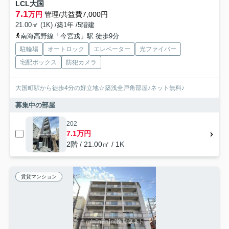
LCL大国
7.1
万円
管理/共益費7,000円
21.00㎡ (1K) /築1年 /5階建
南海高野線「今宮戎」駅 徒歩9分
駐輪場
オートロック
エレベーター
光ファイバー
宅配ボックス
防犯カメラ
大国町駅から徒歩4分の好立地☆築浅全戸角部屋♪ネット無料♪
募集中の部屋
202
7.1万円
2階 / 21.00㎡ / 1K
賃貸マンション