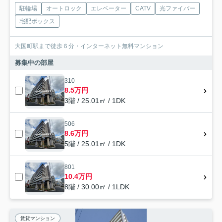
駐輪場
オートロック
エレベーター
CATV
光ファイバー
宅配ボックス
大国町駅まで徒歩６分・インターネット無料マンション
募集中の部屋
310
8.5万円
3階 / 25.01㎡ / 1DK
506
8.6万円
5階 / 25.01㎡ / 1DK
801
10.4万円
8階 / 30.00㎡ / 1LDK
賃貸マンション