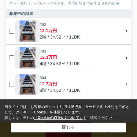
ネット無料！ハイスペックモデル、大国町駅まで徒歩２０秒の新築
募集中の部屋
203
12.1万円
2階 / 34.52㎡ / 1LDK
403
12.3万円
4階 / 34.52㎡ / 1LDK
804
12.7万円
8階 / 34.52㎡ / 1LDK
すべて見る（全5戸）
当サイトでは、お客様の当サイト利用状況把握、サービス向上検討を目的と
して、クッキー（Cookie）を使用しています。
詳しくは、当社の
「Cookieの取扱いについて」
をご確認ください。
閉じる
検索条件を変更
まとめてお問い合わせ
賃貸マンション
メール
来店予約
電話