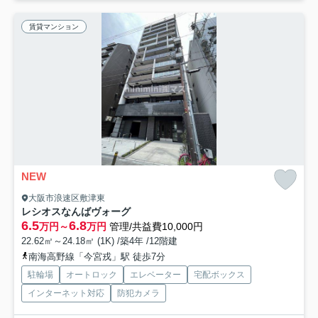
賃貸マンション
NEW
大阪市浪速区敷津東
レシオスなんばヴォーグ
6.5
6.8
万円～
万円
管理/共益費10,000円
22.62㎡～24.18㎡ (1K) /築4年 /12階建
南海高野線「今宮戎」駅 徒歩7分
駐輪場
オートロック
エレベーター
宅配ボックス
インターネット対応
防犯カメラ