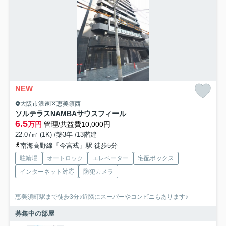
NEW
大阪市浪速区恵美須西
ソルテラスNAMBAサウスフィール
6.5
万円
管理/共益費10,000円
22.07㎡ (1K) /築3年 /13階建
南海高野線「今宮戎」駅 徒歩5分
駐輪場
オートロック
エレベーター
宅配ボックス
インターネット対応
防犯カメラ
恵美須町駅まで徒歩3分♪近隣にスーパーやコンビニもあります♪
募集中の部屋