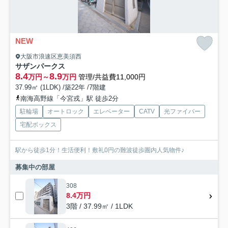
NEW
大阪市浪速区恵美須西
サザンパークス
8.4
8.9
万円～
万円
管理/共益費11,000円
37.99㎡ (1LDK) /築22年 /7階建
南海高野線「今宮戎」駅 徒歩2分
駐輪場
オートロック
エレベーター
CATV
光ファイバー
宅配ボックス
駅から徒歩1分！生活便利！敷礼0円の難波徒歩圏内人気物件♪
募集中の部屋
308
8.4万円
3階 / 37.99㎡ / 1LDK