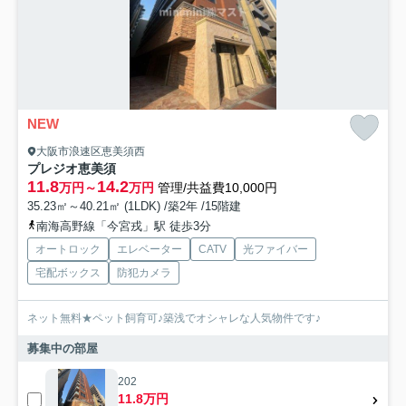
NEW
大阪市浪速区恵美須西
プレジオ恵美須
11.8
14.2
万円～
万円
管理/共益費10,000円
35.23㎡～40.21㎡ (1LDK) /築2年 /15階建
南海高野線「今宮戎」駅 徒歩3分
オートロック
エレベーター
CATV
光ファイバー
宅配ボックス
防犯カメラ
ネット無料★ペット飼育可♪築浅でオシャレな人気物件です♪
募集中の部屋
202
11.8万円