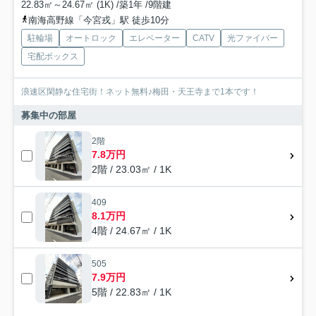
22.83㎡～24.67㎡ (1K) /築1年 /9階建
南海高野線「今宮戎」駅 徒歩10分
駐輪場
オートロック
エレベーター
CATV
光ファイバー
宅配ボックス
浪速区閑静な住宅街！ネット無料♪梅田・天王寺まで1本です！
募集中の部屋
2階
7.8万円
2階 / 23.03㎡ / 1K
409
8.1万円
4階 / 24.67㎡ / 1K
505
7.9万円
5階 / 22.83㎡ / 1K