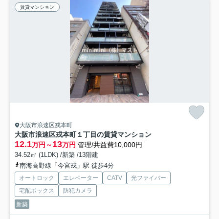
賃貸マンション
大阪市浪速区戎本町
大阪市浪速区戎本町１丁目の賃貸マンション
12.1
13
万円～
万円
管理/共益費10,000円
34.52㎡ (1LDK) /新築 /13階建
南海高野線「今宮戎」駅 徒歩4分
オートロック
エレベーター
CATV
光ファイバー
宅配ボックス
防犯カメラ
新築