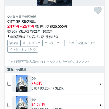
大阪市天王寺区逢阪
CITY SPIRE夕陽丘
24
25
万円～
万円
管理/共益費20,000円
83.20㎡ (3LDK) /築21年 /10階建
南海高野線「今宮戎」駅 徒歩13分
駐輪場
オートロック
エレベーター
CATV
宅配ボックス
インターネット対応
ペット飼育可能♪人気のハイレベルファミリー物件、オススメ♪
募集中の部屋
604
24万円
6階 / 83.20㎡ / 3LDK
804
24.5万円