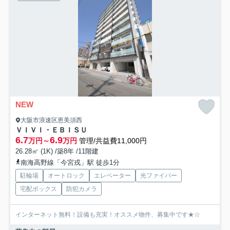
NEW
大阪市浪速区恵美須西
ＶＩＶＩ・ＥＢＩＳＵ
6.7
6.9
万円～
万円
管理/共益費11,000円
26.28㎡ (1K) /築8年 /11階建
南海高野線「今宮戎」駅 徒歩1分
駐輪場
オートロック
エレベーター
光ファイバー
宅配ボックス
防犯カメラ
インターネット無料！設備も充実！オススメ物件、募集中です★☆