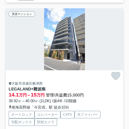
賃貸マンション
大阪市浪速区敷津西
LEGALAND+難波南
14.1
15
万円～
万円
管理/共益費15,000円
38.92㎡～40.00㎡ (1LDK) /築4年 /10階建
南海高野線「今宮戎」駅 徒歩10分
オートロック
エレベーター
CATV
光ファイバー
宅配ボックス
防犯カメラ