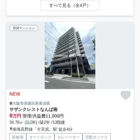
すべて見る（全4戸）
賃貸マンション
NEW
大阪市浪速区恵美須西
サザンクレストなんば南
9
万円
管理/共益費11,000円
34.78㎡ (1LDK) /築2年 /13階建
南海高野線「今宮戎」駅 徒歩4分
駐輪場
オートロック
エレベーター
宅配ボックス