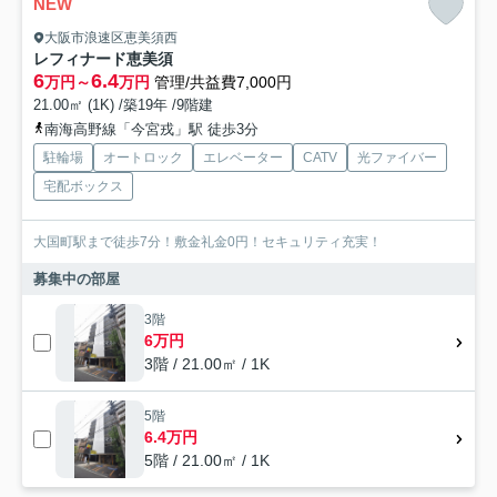
NEW
大阪市浪速区恵美須西
レフィナード恵美須
6
6.4
万円～
万円
管理/共益費7,000円
21.00㎡ (1K) /築19年 /9階建
南海高野線「今宮戎」駅 徒歩3分
駐輪場
オートロック
エレベーター
CATV
光ファイバー
宅配ボックス
大国町駅まで徒歩7分！敷金礼金0円！セキュリティ充実！
募集中の部屋
3階
6万円
3階 / 21.00㎡ / 1K
5階
6.4万円
5階 / 21.00㎡ / 1K