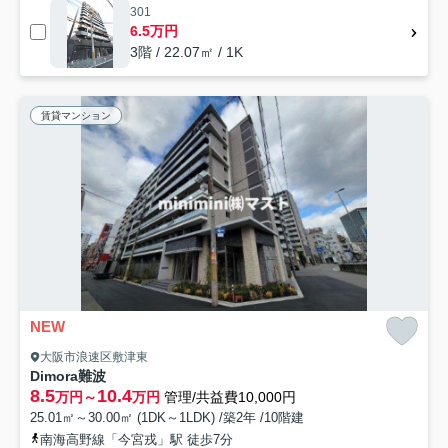
301
6.5万円
3階 / 22.07㎡ / 1K
賃貸マンション
NEW
大阪市浪速区敷津東
Dimora難波
8.5
10.4
万円～
万円
管理/共益費10,000円
25.01㎡～30.00㎡ (1DK～1LDK) /築2年 /10階建
南海高野線「今宮戎」駅 徒歩7分