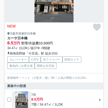
NEW
大阪市浪速区日本橋
カーサ日本橋
8.5
万円
管理/共益費10,500円
34.47㎡ (1LDK) /築37年 /9階建
南海高野線「今宮戎」駅 徒歩10分
エレベーター
CATV
光ファイバー
防犯カメラ
敷地内ごみ置き場
閑静な住宅地
新着物件！ペット（小型犬・猫）OK！人気の間取りの1LDK♪
募集中の部屋
7階
8.5万円
7階 / 34.47㎡ / 1LDK